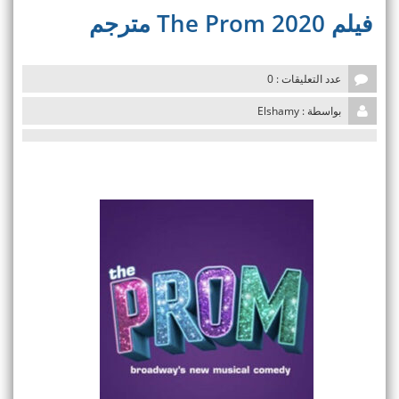
v
فيلم The Prom 2020 مترجم
i
g
a
t
عدد التعليقات : 0
i
o
بواسطة : Elshamy
n