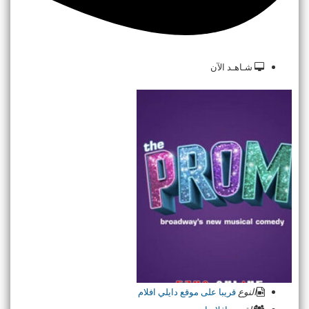
شـاهـد الآن
النوع
قريبا على موقع دايلي افلام