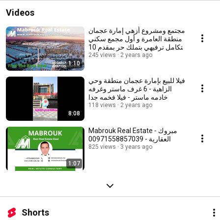
Videos
مجتمع ومشروع أزهي إمارة عجمان
منطقة العامرة و أول مجمع سكني
متكامل ترفيهي بتملك حر بمقدم 10
بالمائة
245 views
2 years ago
1:10
فيلا للبيع بإمارة عجمان منطقة وحي
الزاهية - 6 غرف ماستر وغرفه
خادمه ماستر - فيلا فخمه جدا
118 views
2 years ago
8:08
Mabrouk Real Estate - مبروك
العقارية - 00971558857039
825 views
3 years ago
1:07
Shorts