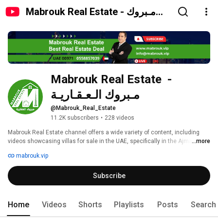
Mabrouk Real Estate - مـبروك
الـعـقـاريـة
Mabrouk Real Estate  -  
مـبروك الـعـقـاريـة
@Mabrouk_Real_Estate
11.2K subscribers
•
228 videos
Mabrouk Real Estate channel offers a wide variety of content, including 
videos showcasing villas for sale in the UAE, specifically in the Ajman 
...more
area. The channel features properties in popular neighborhoods such as Al 
mabrouk.vip
Rawda, Al Tallah, Al Mowaihat, Al Yasmine, Al Zahiyah, Al Aliyah, Al 
Hamidiyah, Al Raqib, Al Rashidiya, and Al Zora, as well as the Al Nakheel 
Subscribe
district. In addition, the channel also highlights villas for sale in other 
areas such as Dubai, Sharjah, Umm Al Quwain, Ras Al Khaimah, Fujairah, 
Khor Fakkan, and Al Ain. 
Home
Videos
Shorts
Playlists
Posts
Search