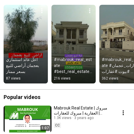
اعل عائد استثماري 
#mabrouk_real_est
#mabrouk_real_
بعجمان أراضي للبيع 
ate 
ate #عقارات_عجمان 
بسعر ممتاز
#best_real_estate_
#بيوت #عقارات 
deal #عقارات_عجمان 
#ajman
87 views
216 views
362 views
#عقارات #بيوت 
#ajman
Popular videos
Mabrouk Real Estate | مبروك
العقارية | مبروك للعقارات |
Mabrouk VIP | Mabrouk
1.3K views
3 years ago
Property
CC
1:07