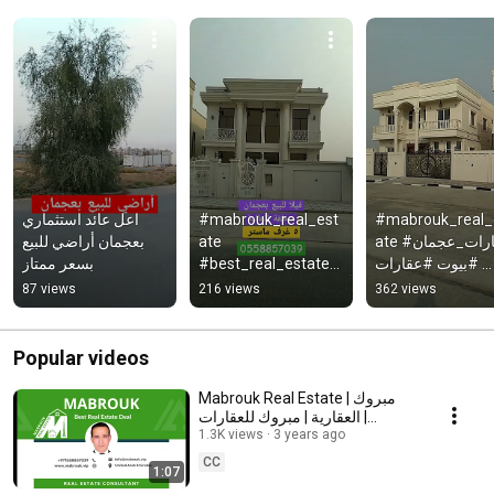
اعل عائد استثماري 
#mabrouk_real_est
#mabrouk_real_
بعجمان أراضي للبيع 
ate 
ate #عقارات_عجمان 
بسعر ممتاز
#best_real_estate_
#بيوت #عقارات 
deal #عقارات_عجمان 
#ajman
87 views
216 views
362 views
#عقارات #بيوت 
#ajman
Popular videos
Mabrouk Real Estate | مبروك
العقارية | مبروك للعقارات |
Mabrouk VIP | Mabrouk
1.3K views
3 years ago
Property
CC
1:07