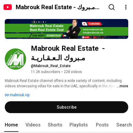
Mabrouk Real Estate - مـبروك
الـعـقـاريـة
Mabrouk Real Estate  -  
مـبروك الـعـقـاريـة
@Mabrouk_Real_Estate
11.2K subscribers
•
228 videos
Mabrouk Real Estate channel offers a wide variety of content, including 
videos showcasing villas for sale in the UAE, specifically in the Ajman 
...more
area. The channel features properties in popular neighborhoods such as Al 
mabrouk.vip
Rawda, Al Tallah, Al Mowaihat, Al Yasmine, Al Zahiyah, Al Aliyah, Al 
Hamidiyah, Al Raqib, Al Rashidiya, and Al Zora, as well as the Al Nakheel 
Subscribe
district. In addition, the channel also highlights villas for sale in other 
areas such as Dubai, Sharjah, Umm Al Quwain, Ras Al Khaimah, Fujairah, 
Khor Fakkan, and Al Ain. 
Home
Videos
Shorts
Playlists
Posts
Search