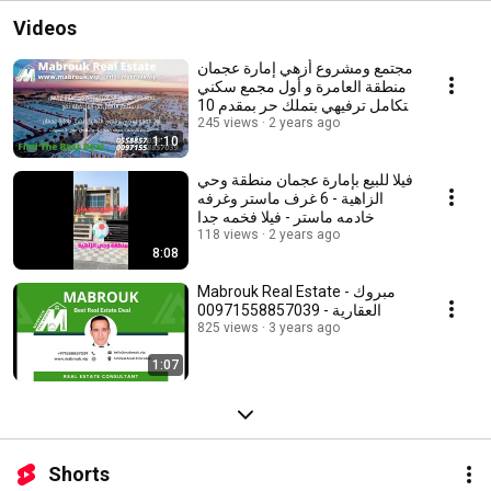
Videos
مجتمع ومشروع أزهي إمارة عجمان
منطقة العامرة و أول مجمع سكني
متكامل ترفيهي بتملك حر بمقدم 10
بالمائة
245 views
2 years ago
1:10
فيلا للبيع بإمارة عجمان منطقة وحي
الزاهية - 6 غرف ماستر وغرفه
خادمه ماستر - فيلا فخمه جدا
118 views
2 years ago
8:08
Mabrouk Real Estate - مبروك
العقارية - 00971558857039
825 views
3 years ago
1:07
Shorts