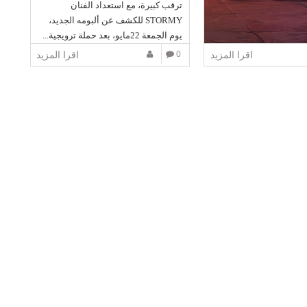
ترقب كبيرة، مع استعداد الفنان
STORMY للكشف عن ألبومه الجديد،
يوم الجمعة 22مايو، بعد حملة ترويجية...
اقرا المزيد
0
اقرا المزيد
تنطلق مساء الجمعة 22 ماي
احة ماريشال بالدار
لى محطات
الدورة الثالثة
واح غيوانية
"
،
في دورة
 تجعل من الحضور
ظاهرة الغيوانية تيمتها
ظاهرة بسهرة غنائية
أنثوية، تحييها الفنانة
لنعيرة
، من خلال باقة
 بين النمط الكناوي
المتن الغيواني
.