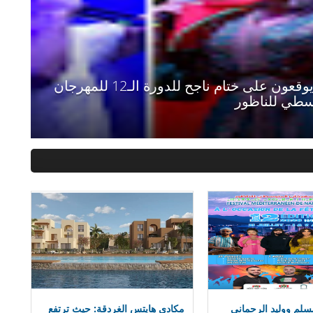
تصدرون سهرات مهرجان الناظور المتوسطي في
الثانية عشرة
سلم ووليد الرحماني
مكادي هايتس الغردقة: حيث ترتفع