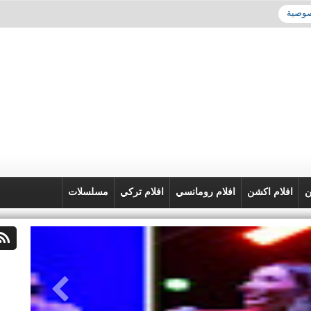
صوصية
ن
افلام اكشن
افلام رومانسي
افلام تركي
مسلسلات
03