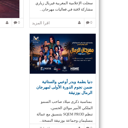
سجلت الإعلامية المغربية فيريال زياري
مشاركة لافتة في فعاليات مهرجان...
0
اقرا المزيد
0
الجاري، بس
البيضاء، أو
لمهرجان
"
أر
دنيا بطمة وبدر أوعبي والستاتية
اختارت أن
ضمن نجوم الدورة الأولى لمهرجان
النسائي في ال
الرمال بوزنيقة
الأساسية
.
وتفتتح الت
بمناسبة ذكرى ميلاد صاحب السمو
بلمسة كناوية 
الملكي الأمير مولاي الحسن،
الشابة
هند ا
تنظم SQEM PROD بتنسيق مع عمالة
تراثية تجمع
بنسليمان وجماعة بوزنيقة النسخة...
وتقاطعاته مع 