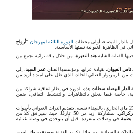
الدورة الثالثة لمهرجان
"
أرواح
 في الظاهرة الغيوانية تيمتها الأساسية
.
ييها الفنانة الشابة
هند النعيرة
، من خلال باقة تراثية تجمع بين
ناس الغيوان
، بقيادة عرابها ومؤسسها الفنان
عمر السيد
، إلى
ن الريبرتوار الغنائي الخالد، الذي ظل على امتداد أزيد من
الدار البيضاء سطات
هذه الدورة في إطار اتفاقية شراكة بين
هة، خاصة فيما يتعلق بالتظاهرات والتنشيط الثقافي، ضمن
وتتواصل الأمسية الثانية للمحطة الأولى، يوم السبت 23 ماي الجاري، بالفضاء نفسه، بتقديم التراث الغيواني بأصوات
ركراكي
، بمشاركة أزيد من 50 عازفًا، حيث سيرافق كلًا من
 بطمة
في وصلات منفردة، قبل أن يتوحدن في وصلة غنائية
اكرة الغيوانية، من خلال تكريم الفنانة
سعيدة بيروك
، إحدى