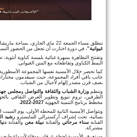
تنطلق مساء الجمعة 22 ماي الجاري، بساحة ماريشال بالدار البيضاء، أولى محطات
غيوانية
"
،
في دورة اختارت أن تجعل من الحضور النسائي
وتفتتح التظاهرة بسهرة غنائية بلمسة كناوية أنثوية، تح
النمط الكناوي وتقاطعاته مع المتن الغيواني
.
كما تحضر خلال الأمسية نفسها المجموعة الأسطورية
جانب باقي أفراد المجموعة، حيث سيقدمون مختارات م
نصف قرن مصدر إلهام لأجيال من الشباب
.
وتنظم
وزارة الشباب والثقافة والتواصل
و
مجلس جهة 
الطرفين، تروم تنويع وتطوير العرض الثقافي بالج
مخطط برنامج التنمية الجهوية
2022-2027
.
نسائية، تحت إشراف أركسترالي للمايسترو
رشيد ال
الفنانة
سناء مرحاتي
والفنانة
نبيلة معن
والفنانة
دنيا
مشتركة
.
وستعرف الأمسية لحظة عرفان ووفاء لأسماء طبعت الذ