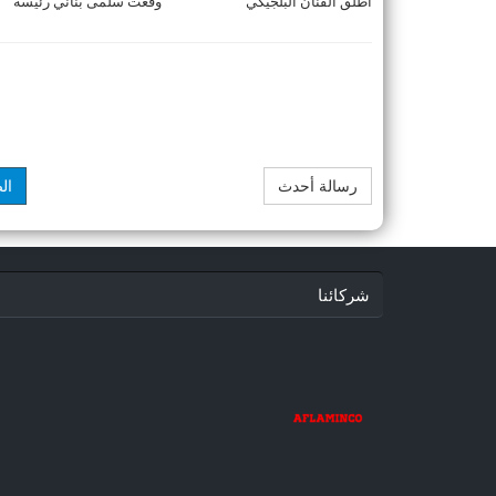
أطلق الفنان البلجيكي
وقعت سلمى بناني رئيسة
المغربي ديستانكت DISTINCT
الجامعة الملكية المغربية
والنجم الفرن ...
للرياضات الوثيرية، ال ...
رسالة أحدث
ال
شركائنا