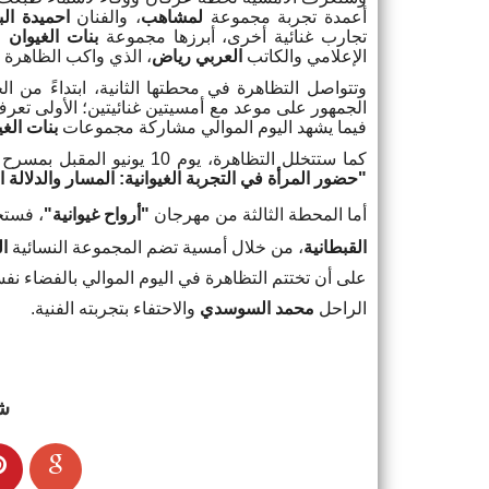
أعمدة تجربة مجموعة
لمشاهب
، والفنان
احميدة ال
تجارب غنائية أخرى، أبرزها مجموعة
بنات الغيوان
ال
الإعلامي والكاتب
العربي رياض
، الذي واكب الظاهرة ا
الجمهور على موعد مع أمسيتين غنائيتين؛ الأولى تع
فيما يشهد اليوم الموالي مشاركة مجموعات
بنات الغي
كما ستتخلل التظاهرة، يوم 10 يونيو المقبل بمسرح عبد الصمد الكنفاوي بالدار البيضاء، ندوة فكرية في موضوع
"
حضور المرأة في التجربة الغيوانية: المسار والدلالة ا
أما المحطة الثالثة من مهرجان
"
أرواح غيوانية
"
، فستحط الرحا
القبطانية
، من خلال أمسية تضم المجموعة النسائية
ال
على أن تختتم التظاهرة في اليوم الموالي بالفضاء 
الراحل
محمد السوسدي
والاحتفاء بتجربته الفنية
.
ش