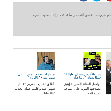
 شروحات أعشق التقنية واساعد فى اثراء المحتوى العربى
إينيز والأخرس يقدمان تعاونًا فنيًا
بمشاركة منعم سليماني.. عادل
جديدًا بعنوان ''دايمًا هيك''
شهير يطرح "ياللوبانة"
تواصل الفنانة المغربية إينيز
أطلق الفنان المغربي “عادل
انطلاقتها القوية على الساحة
شهير” فيديو كليب عمله الجديد
الفنية الدو ...
“ياللوبانا“، ...