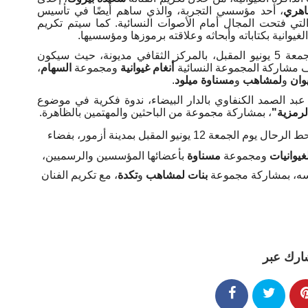
باهري
، أحد مؤسسي التجربة، والذي ساهم أيضًا في تأسيس
تي فتحت المجال أمام الأصوات النسائية. كما سيتم تكريم
لغيوانية بكتاباته وأبحاثه وعلاقته برموزها ومؤسسيها
.
وتتواصل التظاهرة في محطتها الثانية، ابتداءً من الجمعة 5 يونيو المقبل، بالمركز الثقافي مديونة، حيث سيكون
رف مشاركة المجموعة النسائية
أنغام غيوانية
ومجموعة
السهام
،
وان
و
لمشاهب
و
مسناوة ميلود
.
لرمزية
"
، بمشاركة مجموعة من الباحثين والمهتمين بالظاهرة
.
ل يوم الجمعة 12 يونيو المقبل بمدينة أزمور، بفضاء
غيوانيات
ومجموعة
مسناوة
بأعضائها المؤسسين والرسميين،
نفسه، بمشاركة مجموعة
بنات لمشاهب
و
تكدة
، مع تكريم الفنان
ارك عبر