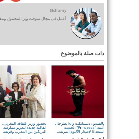
Elshamy
أعمل فى مجال سوفت وير المحمول ومقدم
ذات صلة بالموضوع
بالفيديو : ديستانكت وJul يطرحان
بحضور وزير الثقافة المغربي..
أغنية "Princessa" الجديدة
اتفاقية جديدة لتعزيز ممارسة
استعدادًا لإصدار الألبوم المرتقب
البريكين بين المغرب وفرنسا