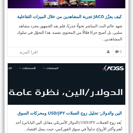
كيف يعزّز JACO تجربة المشاهدين من خلال الميزات التفاعلية
شهد عالم البث المباشر تحولًا جذريًا، فلم يعد الجمهور مجرد مشاهد
سلبي، بل أصبح جزءًا فعّالًا من المحتوى نفسه. هذا التحوّل في سلوك
المشاهدين...
0
اقرا المزيد
الين والدولار: تحليل زوج العملات USD/JPY ومحركات السوق
يُعد زوج العملات USD/JPY (الدولار الأمريكي مقابل الين الياباني) أحد
أهم وأكثر الأزواج تداولاً في سوق الفوركس، حيث يمثل اقتصاد...