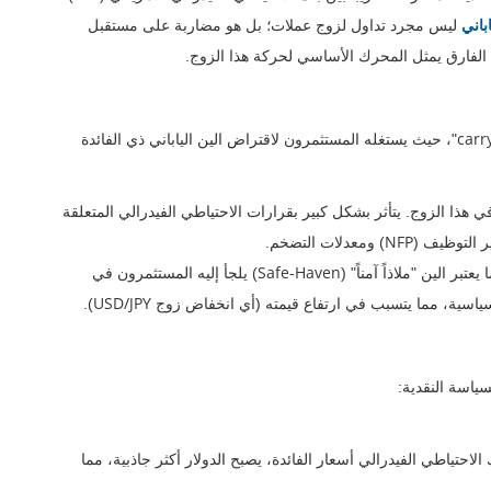
باني
ليس مجرد تداول لزوج عملات؛ بل هو مضاربة على مستقبل
ذا الفارق يمثل المحرك الأساسي لحركة هذا الزوج.
carr
"، حيث يستغله المستثمرون لاقتراض الين الياباني ذي الفائدة
هذا الزوج. يتأثر بشكل كبير بقرارات الاحتياطي الفيدرالي المتعلقة
NFP
ير التوظيف (
) ومعدلات التضخم.
Safe-Haven
عتبر الين "ملاذاً آمناً" (
) يلجأ إليه المستثمرون في
USD/JPY
وسياسية، مما يتسبب في ارتفاع قيمته (أي انخفاض زوج
).
ياسة النقدية:
الاحتياطي الفيدرالي أسعار الفائدة، يصبح الدولار أكثر جاذبية، مما