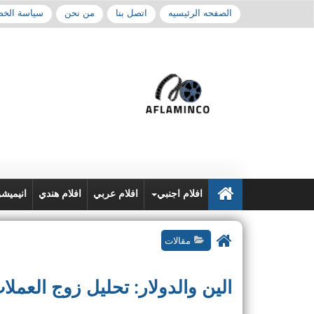
الصفحه الرئيسيه
اتصل بنا
من نحن
سياسة الخ
افلام اجنبي
افلام عربي
افلام هندي
انيميش
مقالات
الين والدولار: تحليل زوج العملات USD/JPY ومحركات ال