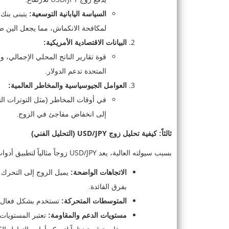
السياسة اليابانية التوسعية:
يتبنى بنك 
لمكافحة الانكماش، مما يجعل الين ضعيف
البيانات الاقتصادية الأمريكية:
قوة تقارير الناتج المحلي الإجمالي،
المتحدة تدعم الدولار.
العوامل الجيوسياسية والمخاطر العالمية:
في أوقات المخاطر (مثل التوترات التجا
إلى انخفاض مفاجئ في الزوج.
USD/JPY
ثالثاً: كيفية تحليل زوج
(التحليل الفني)
USD/JPY
بسبب سيولته العالية، يعد
زوجاً مثالياً لتطبيق أدوا
الاتجاهات الواضحة:
يميل الزوج إلى التحرك ف
بفرق الفائدة.
المتوسطات المتحركة:
تستخدم بشكل فعال لتح
مستويات الدعم والمقاومة: