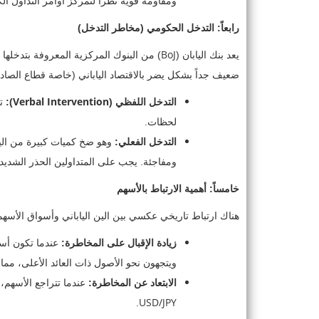
ومقاومة قوية نظراً لتمركز أوامر التداول الك
رابعاً: التدخل الحكومي (مخاطر التدخل)
BoJ
يعد بنك اليابان (
) من البنوك المركزية المعروفة بتدخلها
ضعيف جداً بشكل يضر بالاقتصاد الياباني (خاصة قطاع الصاد
Verbal Intervention
التدخل اللفظي (
):
تص
لحظات.
التدخل الفعلي:
وهو ضخ كميات كبيرة من الين
ومفاجئة. يجب على المتداولين الحذر الشديد ف
خامساً: أهمية الارتباط بالأسهم
هناك ارتباط تاريخي عكسي بين الين الياباني وأسواق الأسهم 
زيادة الإقبال على المخاطرة:
عندما تكون أسو
ويتجهون نحو الأصول ذات العائد الأعلى، مم
الابتعاد عن المخاطرة:
عندما تتراجع الأسهم، 
USD/JPY
.