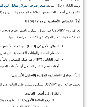
BoJ
وبنك اليابان (
). متابعة
سعر صرف الدولار مقابل الين اليا
الفارق في أسعار الفائدة بين الولايات المتحدة واليابان، وه
USD/JPY
أولاً: الخصائص الأساسية لزوج
y trade
USD/JPY
يُعرف زوج
في سوق التداول باسم "نظام
المنخفضة واستثمار الدولار ذي الفائدة المرتفعة نسبياً.
USD
الدولار الأمريكي (
):
هو عملة الأساس في 
بأسعار الفائدة والبيانات الاقتصادية مثل تقار
JPY
الين الياباني (
):
هو عملة التسعير. غالباً ما ي
أوقات عدم اليقين العالمي أو الأزمات الجي
ثانياً: العوامل الاقتصادية المؤثرة (التحليل الأساسي)
USD/JPY
تعتمد حركة زوج
بشكل رئيسي على التباين في الس
الفارق في أسعار الفائدة:
رفع الفائدة الأمريكية:
عندما يرفع بنك 
USD/JPY
يدفع زوج
للارتفاع.