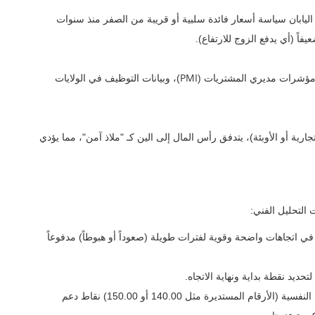
اليابان سياسة أسعار فائدة سلبية أو قريبة من الصفر منذ سنوات
اً (أي يدفع الزوج للارتفاع).
PMI
 ومؤشرات مديري المشتريات (
)، وبيانات التوظيف في الولايات
رية أو الأوبئة)، يتدفق رأس المال إلى الين كـ "ملاذ آمن"، مما يؤدي
ت التحليل الفني:
ي اتجاهات واضحة وقوية لفترات طويلة (صعوداً أو هبوطاً) مدفوعاً
ديد نقطة بداية ونهاية الاتجاه.
تعتبر المستويات النفسية (الأرقام المستديرة مثل 140.00 أو 150.00) نقاط دعم