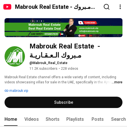
Mabrouk Real Estate - مـبروك
الـعـقـاريـة
Mabrouk Real Estate  -  
مـبروك الـعـقـاريـة
@Mabrouk_Real_Estate
11.2K subscribers
•
228 videos
Mabrouk Real Estate channel offers a wide variety of content, including 
videos showcasing villas for sale in the UAE, specifically in the Ajman 
...more
area. The channel features properties in popular neighborhoods such as Al 
mabrouk.vip
Rawda, Al Tallah, Al Mowaihat, Al Yasmine, Al Zahiyah, Al Aliyah, Al 
Hamidiyah, Al Raqib, Al Rashidiya, and Al Zora, as well as the Al Nakheel 
Subscribe
district. In addition, the channel also highlights villas for sale in other 
areas such as Dubai, Sharjah, Umm Al Quwain, Ras Al Khaimah, Fujairah, 
Khor Fakkan, and Al Ain. 
Home
Videos
Shorts
Playlists
Posts
Search