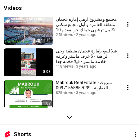
Videos
مجتمع ومشروع أزهي إمارة عجمان
منطقة العامرة و أول مجمع سكني
متكامل ترفيهي بتملك حر بمقدم 10
بالمائة
245 views
2 years ago
1:10
فيلا للبيع بإمارة عجمان منطقة وحي
الزاهية - 6 غرف ماستر وغرفه
خادمه ماستر - فيلا فخمه جدا
118 views
3 years ago
8:08
Mabrouk Real Estate - مبروك
العقارية - 00971558857039
825 views
3 years ago
1:07
Shorts