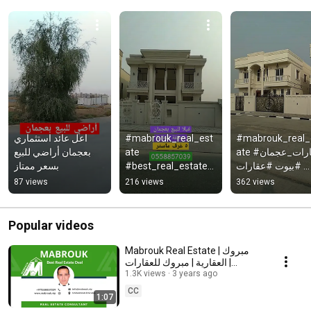
اعل عائد استثماري 
#mabrouk_real_est
#mabrouk_real_
بعجمان أراضي للبيع 
ate 
ate #عقارات_عجمان 
بسعر ممتاز
#best_real_estate_
#بيوت #عقارات 
deal #عقارات_عجمان 
#ajman
87 views
216 views
362 views
#عقارات #بيوت 
#ajman
Popular videos
Mabrouk Real Estate | مبروك
العقارية | مبروك للعقارات |
Mabrouk VIP | Mabrouk
1.3K views
3 years ago
Property
CC
1:07