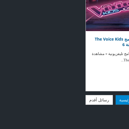
مشاهدة برنامج The Voice Kids
امج تليفزيونية » مشاهدة
ئيسية
رسائل أقدم