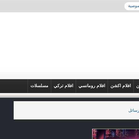
صوصية
ن
افلام اكشن
افلام رومانسي
افلام تركي
مسلسلات
رسائل