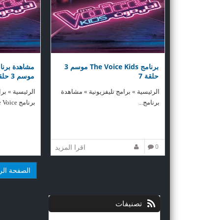
برنامج The Voice Kids موسم 3
حلقة 7
موسم 3 حلقة 6
الرئيسية » برامج تليفزيونية » مشاهدة
الرئيسية » بر
برنامج...
برنامج The Voice...
0
اقرا المزيد
الصفحة الر
تصنيفات