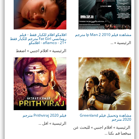
مشاهدة فيلم Ip Man 2 2010 مترجم
افلامكو افلام للكبار فقط - فيلم
رومانسي Fat Girl مترجم للكبار فقط
الرئيسية » ...
+21 - aflamco - افلامكو
الرئيسية » افلام اجنبي » اضغط
وسجل بياناتك للزواج من س ...
مشاهدة وتحميل فيلم Greenland
فيلم Prithviraj 2020 مترجم
2020 مترجم
الرئيسية » افل ...
الرئيسية » افلام اجنبي » للبحث عن
موقعنا قم بكتا ...