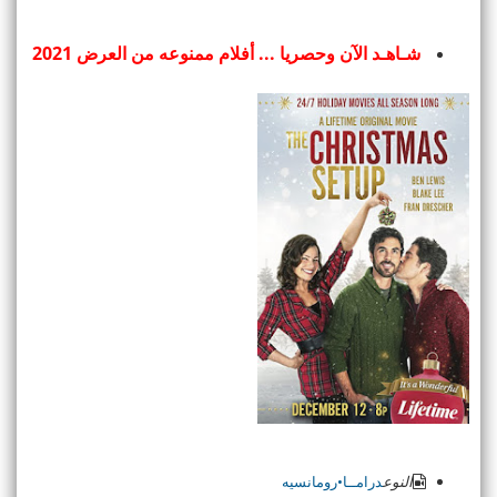
شـاهـد الآن وحصريا ... أفلام ممنوعه من العرض 2021
النوع
درامــا•رومانسيه