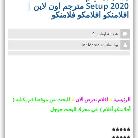
v
Setup 2020 مترجم اون لاين |
i
افلامنكو افلامكو فلامنكو
g
a
t
i
عدد التعليقات : 0
o
n
بواسطة : Mr Mabrouk
الرئيسية
»
افلام تعرض الان
»
للبحث عن موقعنا قم بكتابه (
أفلامنكو أفلام ) في محرك البحث جوجل