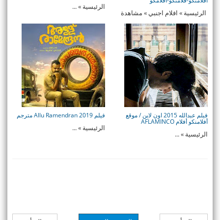
أفلامنكو-فلامنكو-افلامكو
الرئيسية » ...
الرئيسية » افلام اجنبي » مشاهدة
فيلم The Rope Cu ...
فيلم عبدالله 2015 اون لاين / موقع
فيلم Allu Ramendran 2019 مترجم
أفلامنكو أفلام AFLAMINCO
الرئيسية » ...
الرئيسية » ...