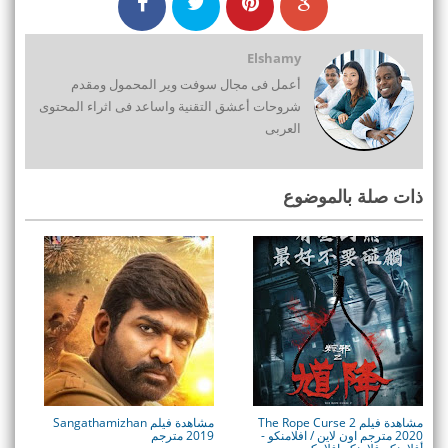
Elshamy
أعمل فى مجال سوفت وير المحمول ومقدم
شروحات أعشق التقنية واساعد فى اثراء المحتوى
العربى
ذات صلة بالموضوع
مشاهدة فيلم The Rope Curse 2
مشاهدة فيلم Sangathamizhan
2020 مترجم اون لاين / افلامنكو -
2019 مترجم