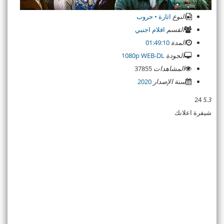
النوع
اثارة • حروب
القسم
افلام اجنبي
المدة
01:49:10
الجودة
1080p WEB-DL
المشاهدات
37855
سنة الإصدار
2020
24
5.3
شيفرة اعلانك