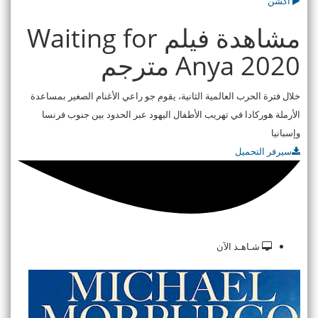
اكشن
مشاهدة فيلم Waiting for
Anya 2020 مترجم
خلال فترة الحرب العالمية الثانية، يقوم جو راعي اﻷغنام الصغير بمساعدة
اﻷرملة هوركادا في تهريب اﻷطفال اليهود عبر الحدود بين جنوب فرنسا
وإسبانيا
سيرفر التحميل
شـاهـد الآن