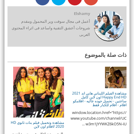
Elshamy
أعمل فى مجال سوفت وير المحمول ومقدم
شروحات أعشق التقنية واساعد فى اثراء المحتوى
العربى
ذات صلة بالموضوع
مشاهدة الفيلم اللبناني هابي اند 2021
Happy End HD اون لاين كامل
ساعتين - تحميل جوده عاليه - افلامكو
افلام - افلام للكبار فقط
window.location.href="https://
www.youtube.com/channel/UC
مشاهدة وتحميل فيلم بنات ثانوي HD
w3m1jYYWKZ6kO5N-iU ...
2020 /افلام اون لاين