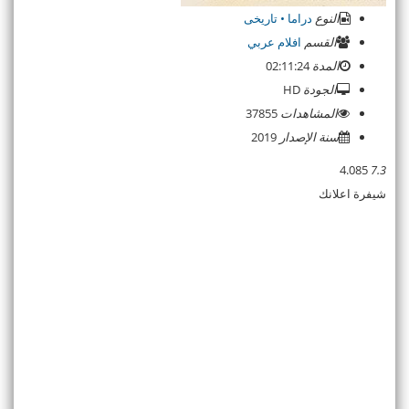
النوع
دراما • تاريخى
القسم
افلام عربي
المدة
02:11:24
الجودة
HD
المشاهدات
37855
سنة الإصدار
2019
4.085
7.3
شيفرة اعلانك