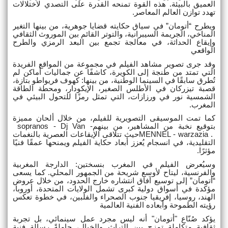
العميق بالبيئة. هذه القوة تمنحه القدرة على التصدي لاختلالات
تهدد توازن العالم المعاصر
.
ويطرح “أتومان” في سياق حكايته قضايا جوهرية، من بينها التغير
المناخي، الجريمة السيبرانية، والتوتر القائم بين الموروث الثقافي
وإيقاع الحداثة، في معالجة تجمع بين البعد الرمزي والطرح
الواقعي
وقد جرى تصوير مشاهد الفيلم في مجموعة من المواقع الفريدة
التي تمتد من طنجة إلى الكويرة، كاشفًا عن جماليات أماكن لم
تُطرق سابقًا في السينما الوطنية، من بينها: كهوف فريواطو بتازة،
قصبة تيزركان في الأطلس الصغير، الإيكودار، ومحطة الطاقة
الشمسية نور في ورزازات، التي تمثل رمزًا للتحول البيئي في
المغرب
.
كما تمت الموسيقى التصويرية للفيلم، من خلال ألحان مميزة
بتوقيع نخبة من المشاهير، من بينهم
sopranos - Dj Van -
MENNEL - warzazia .
حيث تتلاقى الإيقاعات العصرية بالنغمات
التقليدية، في انسجام يُعزز أبعاد حكاية الفيلم ويمنحها عمقًا فنيًا
مؤثرًا
.
وسيُعرض الفيلم في المغرب بنسختين: الدارجة المغربية
والفرنسية، ليتاح لأوسع شريحة من الجمهور المحلي. كما يسعى
“أتومان” إلى توسيع آفاق انتشاره خارج الحدود، من خلال عروض
مؤكدة في أسواق دولية كبرى تشمل الولايات المتحدة، أوروبا،
الهند، روسيا، إفريقيا جنوب الصحراء والفلبين، في خطوة تعكس
رؤيته الطموحة وأبعاده الفنية العالمية
يؤكد صُنّاع "أتومان" أنه ليس مجرد عمل سينمائي، بل تجربة
ثقافية متكاملة تمزج بين التراث والخيال، حاملةً رسالة فنية