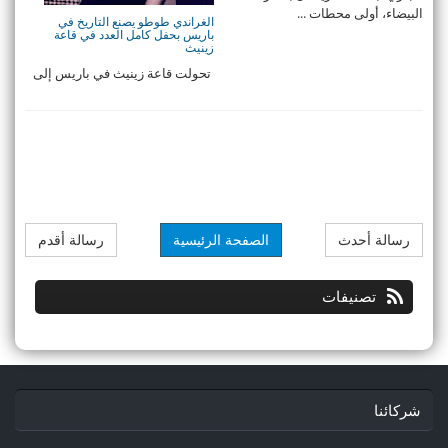
البيضاء، أولى محطات ...
الغراندي طوطو يصنع التاريخ في
باريس بحفل كامل العدد في قاعة
زينيث
تحولت قاعة زينيث في باريس إلى
قلب نابض بالموسيقى المغربية،
حيث أضفى ...
رسالة أحدث
الصفحة الرئيسية
رسالة أقدم
تصنيفات
شركائنا