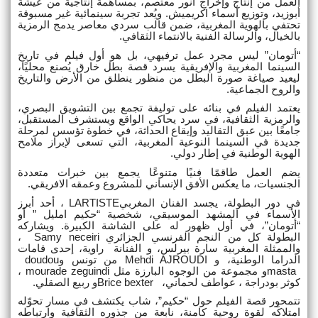
العمل من إنتاج وإخراج أنور معتصم، بمساهمة إنتاجية من عيشة
أبوزيد، وتوزيع أسماء اكريميش. ويُعد تجربة سينمائية غير مسبوقة
تحتفي بالهوية المغربية، ضمن قالب سردي معاصر يدمج الرمزية
بالخيال، والرسالة الفنية بالانتماء الثقافي
.
“
أتومان” ليس مجرد عمل ترفيهي، بل هو أول فيلم في تاريخ
السينما المغربية والإفريقية يسرد قصة بطل خارق يُصنع محليًا،
ليعيد صياغة صورة البطل من منظور ينطلق من الأرض والتاريخ
والروح الجماعية
.
يعتمد الفيلم في بنائه على توليفة تجمع بين التشويق البصري،
والرمزية الثقافية، في سرد يحاكي الواقع ويستشرف المستقبل،
جامعًا بين عبق التقاليد وإيقاع الحداثة، في خطوة تؤسس لمرحلة
جديدة في السينما النوعية المغربية، التي تسعى لإبراز ملامح
الهوية الوطنية في إطار دولي
.
يضم العمل طاقمًا فنيًا متنوعًا يجمع بين خبرات متعددة
الجنسيات، ما يعكس الأفق الإنساني للمشروع وعمقه الافريقي
.
في دور البطولة، يجسد الفنان المغربي
LARTISTE
، أحد أبرز
الأسماء في المشهد الموسيقي، شخصية “حكيم امليل ” أو
“أتومان”، في أول ظهور له على الشاشة الكبيرة. ويشاركه
البطولة كل من النجم الفرنسي الجزائري
Samy neceiri
،
والممثلة المغربية سارة بيرلس، و الفنانة راوية، إحدى قامات
الدراما الوطنية، و
Mehdi AJROUDI
من تونس و
doudou
masta
و مجموعة من الوجوه البارزة مثل
mourade zeguindi
،
كوثر بودراجة ، عواطف لحماني،
Brice bexter
و ربيع الصقلي
.
تتمحور قصة الفيلم حول “حكيم”، شاب يكتشف في مسار تحوّله
امتلاكَه لقوة روحية كامنة، نابعة من جذوره الثقافية وارتباطه