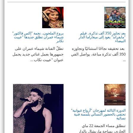
بعد تجاوز 350 ألف تذكرة.. فيلم
بروح الملحون.. نجمة "إكس فاكتور"
"مايفراند" يعود إلى ميغاراما الدار
شيماء عمران تطلق جديدها "عييت
البيضاء
نكابر
بعد تحقيقه نجاحًا استثنائيًا وتجاوزه
تطلّ الفنانة شيماء عمران على
350 ألف تذكرة مباعة، يواصل الفي
جمهورها بعمل غنائي جديد يحمل
...
عنوان "عييت نكاب ...
الدورة الثالثة لمهرجان "أرواح غيوانية"
تحتفي بالحضور النسائي بلمسة فنية
نسائية
تنطلق مساء الجمعة 22 ماي
الجاري، بساحة ماريشال بالدار