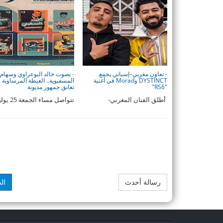
- تعاون مغربي–إسباني يجمع
- بصوت خالد البوعزاوي وسهام
DYSTINCT وMorad في أغنية
المسفيوية.. العيطة المرساوية
"RS6"
تعانق جمهور مديونة
أطلق الفنان المغربي-
تتواصل مساء الجم
البلجيكي ديستانكت أغنيته
الجاري فعاليات مهرجان العي
الجديدة ...
المرساوية ف ...
رسالة أحدث
ال