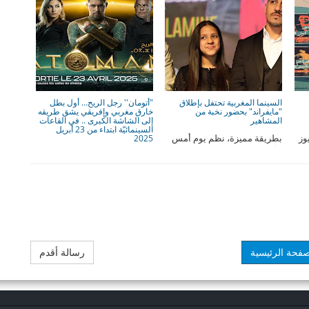
السينما المغربية تحتفل بإطلاق
"أتومان'' رجل الريح… أول بطل
"مايفراند" بحضور نخبة من
خارق مغربي وإفريقي يشق طريقه
المشاهير
إلى الشاشة الكبرى .. في القاعات
السينمائيّة ابتداء من 23 أبريل
عة 25 يوليوز
بطريقة مميزة، نظم يوم أمس
2025
طة
الأربعاء 26 مارس، بسينما
يُعرض في القاعات السينمائية
"ميغاراما"، العرض ما قب ...
ابتداءً من يوم الأربعاء 23 أبريل
2025 الف ...
صفحة الرئيسية
رسالة أقدم