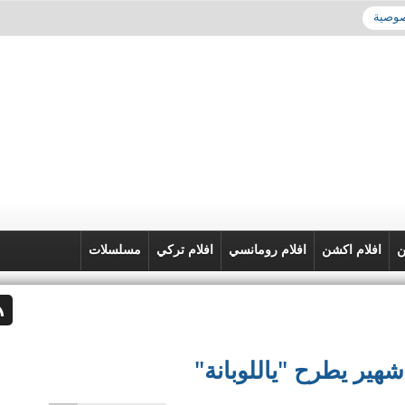
صوصية
ن
افلام اكشن
افلام رومانسي
افلام تركي
مسلسلات
هير يطرح "ياللوبانة"