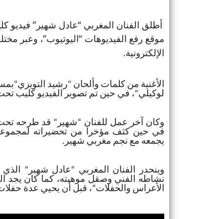
أطلق الفنان المغربي “عادل شهير” فيديو كليب
موقع رفع الفيديوهات
“اليوتيوب”، وعبر مختل
الإلكترونية
.
الأغنية من كلمات وألحان “رشيد التويزي“بمس
لوكيلي“، في حين تم تصوير الفيديو كليب ت
وكان آخر عمل للفنان “شهير” قد طرحه تحت 
في حين كثف مؤخرا من تحضيراته لمجموعة من
يجمعه مع نجم مغربي شهير
.
وينحدر الفنان المغربي “عادل شهير” الذي ي
نشاطه الفني وصقل موهبته، كما كان يجد التش
الأعراس والحفلات”، قبل أن يحيي عدة حفلا