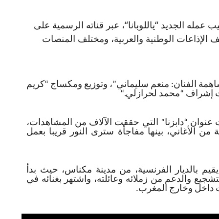
 عمله الجديد “ياللوبانا“، عبر قناته الرسمية على
ف الإذاعات الوطنية والعربية، ومختلف المنصات
اهمة الفنان: منعم سليماني”، وتوزيع ومكساج “كريم
حت إشراف “محمد لحرازلي
“.
عنوان “دابزنا” التي حققت الآلاف من المشاهدات،
 الأغاني، بينها مفاجأة سترى النور قريبا بعمل
قيم بالديار الفرنسية، من مدينة مكناس، حيث بدأ
جيع والدعم من زملائه وعائلته، واشتهر بغنائه في
ت داخل وخارج المغرب
.