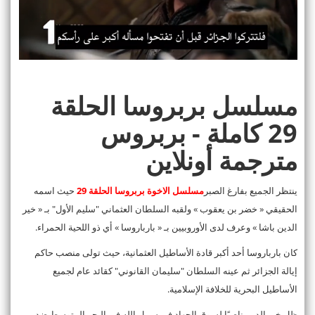
مسلسل بربروسا الحلقة
29 كاملة - بربروس
مترجمة أونلاين
ينتظر الجميع بفارغ الصبر
مسلسل الاخوة بر
ب
روسا ال
ح
لقة 29
حيث ﺍﺳﻤﻪ
ﺍلحقيقي « ﺧﻀﺮ ﺑﻦ ﻳﻌﻘﻮﺏ » ﻭﻟﻘﺒﻪ ﺍﻟﺴﻠﻄﺎﻥ العثماني "ﺳﻠﻴﻢ ﺍﻷﻭﻝ" ﺑـ « خير
ﺍﻟﺪﻳﻦ ﺑﺎﺷﺎ » ﻭﻋﺮﻑ ﻟﺪﻯ ﺍﻷﻭﺭﻭﺑﻴﻴﻦ ﺑـ « باﺭﺑﺎﺭﻭﺳﺎ » ﺃﻱ ﺫﻭ ﺍﻟﻠﺤﻴﺔ ﺍﻟﺤﻤﺮﺍﺀ.
كان بارباروسا ﺃﺣﺪ ﺃﻛﺒﺮ ﻗﺎﺩﺓ ﺍﻷﺳﺎﻃﻴﻞ ﺍﻟﻌﺜﻤﺎﻧﻴﺔ، حيث ﺗﻮﻟﻰ ﻣﻨﺼﺐ ﺣﺎﻛﻢ
ﺇﻳﺎﻟﺔ ﺍﻟﺠﺰﺍﺋﺮ ﺛﻢ ﻋﻴﻨﻪ ﺍﻟﺴﻠﻄﺎﻥ "سليمان ﺍﻟﻘﺎﻧﻮﻧﻲ" ﻛﻘﺎﺋﺪ ﻋﺎﻡ ﻟﺠﻤﻴﻊ
ﺍﻷﺳﺎﻃﻴﻞ ﺍﻟﺒﺤﺮﻳﺔ ﻟﻠﺨﻼﻓﺔ الإسلامية.
ﻇﻞ ﺧﻴﺮ ﺍﻟﺪﻳﻦ ﻧﺎﺻﺒًﺎ ﻟﺴﻮﻕ ﺍﻟﺠﻬﺎﺩ ﻓﻲ ﺳﺒﻴﻞ ﺍﻟﻠﻪ ﻓﻲ ﺍﻟﺒﺤﺮ ﺍﻟﻤﺘﻮﺳﻂ ﺿﺪ