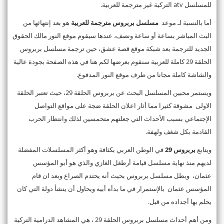
للمسلسل atv التركية غير مترجمة للعربية.
أما بالنسبة لـ موعد
مسلسل بربروس مترجمة للعربية
هو بعد إنتهائها من
البث المباشر بساعة أو ساعة ونصف، عندها سيقوم موقع النور مالك الحقوق
الجديد للترجمة بعد شبكة موقع قصة عشق، حين ترجمة مسلسل بربروس
الحلقة 29 كاملة للعربية سنقوم بعرضها لكم هنا في هذه الصفحة بجودة عالية
والشاشة كاملة مجانا من طرف موقع النور المدفوع.
ويستمر محبين المسلسل البحث عن بربروس الحلقة 29، حيث تعتبر الحلقة
الاولى مشوقة كثيرا مما أثار اعلان الحلقة ضجة على مواقع التواصل
الإجتماعي بسبب الأحداث التي جعلتهم متحمسين لذلك وانتظار الحرب
القادمة بكل شغف ولهفة.
ويتابع
بربروس 29
في الوطن العربي بكثافة وهو أكثر المسلسلات المفضلة
لديهم منذ نهاية مسلسل قيامة أرطغل الغازي والذي هو أبو المؤسس
عثمان، وبطل مسلسل بربروس بحيث أنه يحتدم الصراع وبعد ان قام
المؤسس عثمان بالإستمرار في ما بدأه أبيه ويحاول أن ينشأ دولة التي كان
يحلم بها أجداده من قبل.
ومن أهم أحداث مسلسل بربروس الحلقة 29 ، هي المشاهد الدرامية التركية