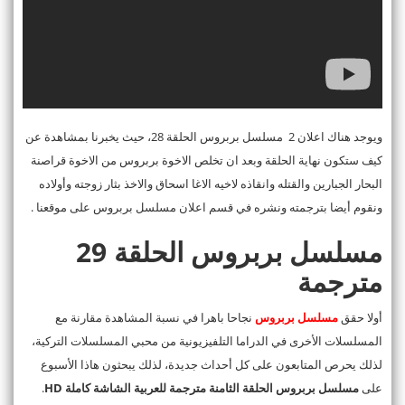
ويوجد هناك اعلان 2 مسلسل بربروس الحلقة 28، حيث يخبرنا بمشاهدة عن
كيف ستكون نهاية الحلقة وبعد ان تخلص الاخوة بربروس من الاخوة قراصنة
البحار الجبارين والقتله وانقاذه لاخيه الاغا اسحاق والاخذ بثار زوجته وأولاده
ونقوم أيضا بترجمته ونشره في قسم اعلان مسلسل بربروس على موقعنا .
مسلسل بربروس الحلقة 29
مترجمة
أولا حقق
مسلسل بربروس
نجاحا باهرا في نسبة المشاهدة مقارنة مع
المسلسلات الأخرى في الدراما التلفيزيونية من محبي المسلسلات التركية،
لذلك يحرص المتابعون على كل أحداث جديدة، لذلك يبحثون هاذا الأسبوع
على
مسلسل بربروس الحلقة الثامنة مترجمة للعربية الشاشة كاملة HD
.