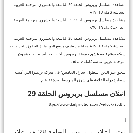
مشاهدة مسلسل بربروس الحلقة 29 التاسعة والعشرون مترجمة للعربية
الشاشة كاملة ATV HD
مشاهدة مسلسل بربروس الحلقة 29 التاسعة والعشرون مترجمة للعربية
الشاشة كاملة ATV HD
مشاهدة مسلسل بربروس الحلقة 29 التاسعة والعشرون مترجمة للعربية
الشاشة كاملة ATV HD مجانا من طرف موقع النور مالك الحقوق الجديد بعد
شبكة موقع قصة عشق ، موعد بربروس الحلقة 27 السابعة والعشرون
مترجمة عربي شاشة كاملة hd atv.
ﺳﺤﻖ ﺧﻴﺮ ﺍﻟﺪﻳﻦ ﺃﺳﻄﻮﻝ "ﺷﺎﺭﻝ ﺍﻟﺨﺎﻣﺲ" ﻓﻲ ﻣﻌﺮﻛﺔ ﺑﺮﻳﻔﻴﺰﺍ ﺍﻟﺘﻲ ﺃﻣﻨﺖ
ﺳﻴﻄﺮﺓ دولة الخلافة ﻋﻠﻰ ﺷﺮﻕ ﺍﻟﻤﺘﻮﺳﻂ ﻟﻤﺪﺓ 33 ﻋﺎﻡ.
اعلان مسلسل بربروس الحلقة 29
https://www.dailymotion.com/video/x8adtlu
يعتبر اعلان بربروس الحلقة 28 هو إعلان