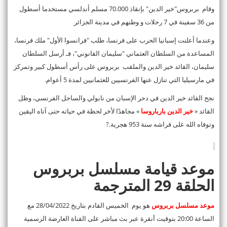
ﻭﻗﺎﻡ بربروس"ﺧﻴﺮ ﺍﻟﺪﻳﻦ" ﺑﺈﻧﻘﺎﺫ 70.000 ﻣﺴﻠﻢ ﺃﻧﺪﻟﺴﻲ ﻣﺴﺘﺨﺪﻣﺎ ﺃﺳﻄﻮﻝ
ﻣﻦ 36 ﺳﻔﻴﻨﺔ ﻓﻲ 7 ﺭﺣﻼﺕ ﻭ ﻭﻃﻨﻬﻢ ﻓﻲ ﻣﺪﻳﻨﺔ ﺍﻟﺠﺰﺍﺋﺮ
وﻋﻨﺪﻣﺎ ﺃﻋﻠﻨﺖ إسبانيا ﺍﻟﺤﺮﺏ ﻋﻠﻰ ﻓﺮﻧﺴﺎ، ﻃﻠﺐ "ﻓﺮﺍﻧﺴﻮﺍ ﺍﻷﻭﻝ" ﻣﻠﻚ ﻓﺮﻧﺴﺎ،
ﺍﻟﻤﺴﺎﻋﺪﺓ ﻣﻦ ﺍﻟﺴﻠﻄﺎﻥ العثماني "ﺳﻠﻴﻤﺎﻥ القانوني"، فـ ﺃﺭﺳﻞ ﺍﻟﺴﻠﻄﺎﻥ
ﺳﻠﻴﻤﺎﻥ، القائد ﺧﻴﺮ ﺍﻟﺪﻳﻦ والملقب بربروس ﻋﻠﻰ ﺭﺃﺱ ﺃﺳﻄﻮﻝ ﻛﺒﻴﺮ ﻭﺗﻤﺮﻛﺰ
ﻓﻲ ﻣﺎﺭﺳﻴﻠﻴﺎ ﺍﻟﺘﻲ ﺗﻨﺎﺯﻝ ﻋﻨﻬﺎ ﺍﻟﻔﺮﻧﺴﻴﻴﻦ ﻟﻠﻌﺜﻤﺎﻧﻴﻴﻦ ﻟﻤﺪﺓ 5 ﺃﻋﻮﺍﻡ.
ﻧﺠﺢ القائد ﺧﻴﺮ ﺍﻟﺪﻳﻦ ﻓﻲ ﺩﺣﺮ ﺍلإﺳﺒﺎﻥ ﻣﻦ ﻧﺎﺑﻮﻟﻲ ﻭﺍﻟﺴﺎﺣﻞ ﺍﻟﻔﺮﻧﺴﻲ، ﻭﻇﻞ
القائد «
ﺧﻴﺮ ﺍﻟﺪﻳﻦ بارباروسا
» ﻣﺠﺎﻫﺪًﺍ لأخر ﻟﺤﻈﺔ ﻓﻲ ﺣﻴﺎﺗﻪ ﺣﺘﻰ ﺁﺗﺎﻩ ﺍﻟﻴﻘﻴﻦ
ﻭﺗﻮﻓﺎﻩ ﺍﻟﻠﻪ ﻋﻠﻰ ﻓﺮﺍﺷﻪ ﺳﻨﺔ 953 هجرية.?
موعد قيامة مسلسل بربروس
الحلقة 29 المترجمة
موعد مسلسل بربروس
هو يوم الخميس القادم بتاريخ 28/04/2022 مع
الساعة 20:00 بتوقيت أنقرة عبر بث مباشر على القناة العارضة الرسمية