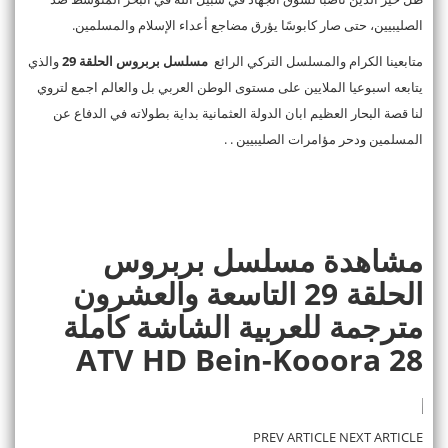
ﺍﻟﺼﻠﻴﺒﻴﻴﻦ، ﺣﺘﻰ ﺻﺎﺭ ﻛﺎﺑﻮﺳًﺎ ﻳﺆﺭﻕ ﻣﻀﺎﺟﻊ ﺃﻋﺪﺍﺀ ﺍﻹﺳﻼﻡ والمسلمين.
متابعينا الكرام والمسلسل التركي الرائع
مسلسل بربروس الحلقة 29
والذي
يتابعه اسبوعيا الملايين على مستوى الوطن العربي بل والعالم اجمع لتروي
لنا قصة البحار العظيم ابان الدولة العثمانية بداية بطولاته في الدفاع عن
المسلمين ودحر مؤامرات الصليبيين . .
مشاهدة مسلسل بربروس
الحلقة 29 التاسعة والعشرون
مترجمة للعربية الشاشة كاملة
ATV HD Bein-Kooora 28
PREV ARTICLE NEXT ARTICLE