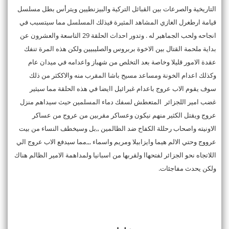
التاريخية والصرعات بين القبائل التركية والبيزنطيين ويترأس بطل مسلسل
قيامة ارطغرل الغازي المشاهد المثيرة فيذلك المسلسل مما سيتسبب في
انجاحه ولحب الجماهير له . وتدور احداث الحلقة 29 التاسعة والعشرون عن
بداية ملحمة القتال بين الاخوة بربروس والصليبيين ولكن هذه المرة تنفك
عقدة الامور قليلا وخاصة بعد التخلص من شهباز واعدامه في ميدان عام
وكذلك اعدام الخونة ومساعد مسيح باشا المقرب منه والاككثر من ذلك
سوف يقوم الاب عروج باعدام غبرائيل اايضا في هذه الحلقة مما سيثير
غضب امير اللجزائر المتعطش لسفك دماء المسلمين حيث سيداهم منزل
عروج ويقتل الكثير منهم نيكون وعساكر مقربين من عروج من عساكر
الاونيته واصحاب رحللة الكفاح ضد الظالمين ,,بل وسيخطف النساء من بيت
عرووج وحتي الالم هيما وايزابيلا ومريم واسماء ,,,مما سيدفع الاب عروج الي
اللاتجاه نحو الجزائر لفتحهاا ولقربها من اسبانيا ولمداهمة الامير الظالم هناك
ولكن يحدث مفاجئات.