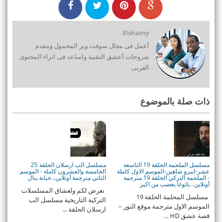
Elshamy
أعمل فى مجال سوفت وير المحمول ومقدم
شروحات أعشق التقنية واساعد فى اثراء المحتوى
العربى
ذات صلة بالموضوع
مسلسل الملحمة الحلقة 19 التاسعة
مسلسل الب ارسلان الحلقة 25
عشر-ايبرو شاهين-الموسم الاول كاملة
الخامسة والعشرون كاملة - الموسم
- الملحمة التركي الحلقة 19 مترجمة
الثاني مترجمة أونلاين...خيانة ينال
أونلاين...باتوغا يغضب من اكيز
نعرض لكم ولعشاق المسلسلات
مسلسل المحلمة الحلقة 19
التركية التاريخية مسلسل الب
الموسم الاول مترجمة موقع النور –
ارسلان الحلقة ...
قصة عشق HD ...