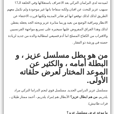
لميدنته لدى البرلمان التركي بعد الاعتراف باستقلالها وفي الحلقة الـ17
سيهب عزيز للبحث عن افنان ولكنه سفاجا بانها غير موجودة ولم تكمل معهم
الطريق لذلك لذلك توقعو انها لم تغادر المدينة ولكنها قررت الاختفاء عن
الانظار ومراقبة الوضع من بعيد وربما مثابرة عزيز وبحثه الجد يجعله يفطن
لذلك وهذا الفراق المفروض عليها سيجبره على تسريع مواجهة الفرنسيين
والاقتراب من الكفاح المسلح اما آدم فسيعي لمطالبة والده من جديد لزيادة
حصته في ورشة ذو الفقار .
من هو بطل مسلسل عزيز ، و
البطلة أمامه ، والكثير عن
الموعد المختار لعرض حلقاته
الأولى.
مسلسل عزيز الدرامي الجديد. مسلسل قوي لنجم الدراما التركي مراد
يلدريم.
من هم ابطال عزيز؟
الأبطال هم (مراد يلدريم ، أحمد ممتاز طيلان ،
فرات طانيش).
ما موعد عرض مسلسل عزيز؟