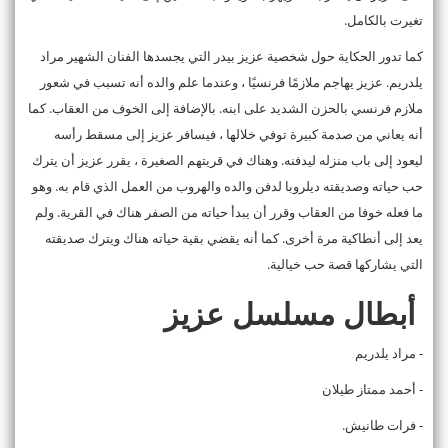
تغيرت بالكامل.
كما تدور الحكاية حول شخصية عزيز بيدر التي يجسدها الفنان الشهير مراد
يلدريم. عزيز يهاجم ملازمًا فرنسيًا ، وعندما علم والده أنه تسبب في شعور
ملازم فرنسي بالحزن الشديد على ابنه. بالإضافة إلى الخوف من العقاب. كما
أنه يعاني من صدمة كبيرة توفي خلالها ، فيسافر عزيز إلى مسقط رأسه
ليعود إلى باب منزله ليدفنه. وهناك في قريتهم الصغيرة ، يقرر عزيز أن يترك
حب حياته وصديقته ديلروبا لدفن والده والهروب من العمل الذي قام به. وهو
ما فعله خوفا من العقاب وقرر أن يبدأ حياته من الصفر هناك في القرية. ولم
يعد إلى أنطاكية مرة أخرى. كما أنه يقضي بقية حياته هناك ويترك صديقته
التي يشاركها قصة حب خيالية.
أبطال مسلسل عزيز
- مراد يلدريم
- أحمد ممتاز طيلان
- فرات طانيش.