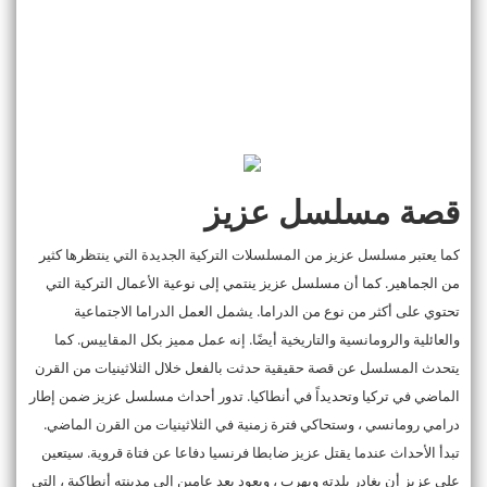
قصة مسلسل عزيز
كما يعتبر مسلسل عزيز من المسلسلات التركية الجديدة التي ينتظرها كثير
من الجماهير. كما أن مسلسل عزيز ينتمي إلى نوعية الأعمال التركية التي
تحتوي على أكثر من نوع من الدراما. يشمل العمل الدراما الاجتماعية
والعائلية والرومانسية والتاريخية أيضًا. إنه عمل مميز بكل المقاييس. كما
يتحدث المسلسل عن قصة حقيقية حدثت بالفعل خلال الثلاثينيات من القرن
الماضي في تركيا وتحديداً في أنطاكيا. تدور أحداث مسلسل عزيز ضمن إطار
درامي رومانسي ، وستحاكي فترة زمنية في الثلاثينيات من القرن الماضي.
تبدأ الأحداث عندما يقتل عزيز ضابطا فرنسيا دفاعا عن فتاة قروية. سيتعين
على عزيز أن يغادر بلدته ويهرب ، ويعود بعد عامين إلى مدينته أنطاكية ، التي