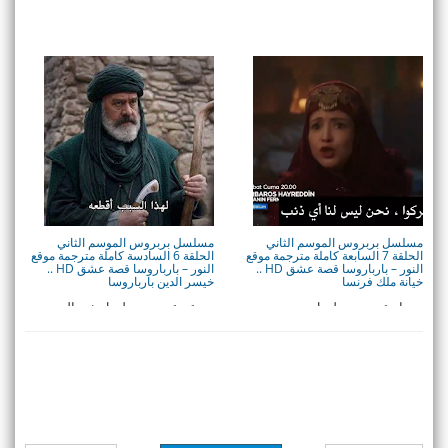
مسلسل بربروس الموسم الثاني
مسلسل بربروس الموسم الثاني
الحلقة 7 السابعة كاملة مترجمة موقع
الحلقة 6 السادسة كاملة مترجمة موقع
النور – باﺭﺑﺎﺭﻭﺳﺎ قصة عشق HD ..
النور – باﺭﺑﺎﺭﻭﺳﺎ قصة عشق HD ..
خيانة ملك فرنسا
خيسر الدين بارباروسا
ميعاد عرض مسلسل بربروس
موعد عرض مسلسل خير الدين
الموسم الثاني الحلقة 7 السابعة
بربروسا الحلقة 6 الموسم الثاني
والقنوات الناق ...
حيث ازدادت خ ...