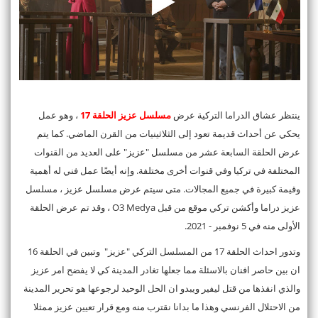
ينتظر عشاق الدراما التركية عرض
مسلسل عزيز الحلقة 17
، وهو عمل
يحكي عن أحداث قديمة تعود إلى الثلاثينيات من القرن الماضي. كما يتم
عرض الحلقة السابعة عشر من مسلسل "عزيز" على العديد من القنوات
المختلفة في تركيا وفي قنوات أخرى مختلفة. وإنه أيضًا عمل فني له أهمية
وقيمة كبيرة في جميع المجالات. متى سيتم عرض مسلسل عزيز ، مسلسل
عزيز دراما وأكشن تركي موقع من قبل O3 Medya ، وقد تم عرض الحلقة
الأولى منه في 5 نوفمبر - 2021.
وتدور احداث الحلقة 17 من المسلسل التركي "عزيز" وتبين في الحلقة 16
ان بين حاصر افنان بالاسئلة مما جعلها تغادر المدينة كي لا يفضح امر عزيز
والذي انقذها من قتل ليفير ويبدو ان الحل الوحيد لرجوعها هو تحرير المدينة
من الاحتلال الفرنسي وهذا ما بدانا نقترب منه ومع قرار تعيين عزيز ممثلا