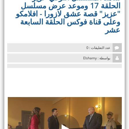
v
الحلقة 17 وموعد عرض مسلسل
i
"عزيز" قصة عشق لازورا - افلامكو
g
a
وعلى قناة فوكس الحلقة السابعة
t
عشر
i
o
n
عدد التعليقات : 0
بواسطة : Elshamy