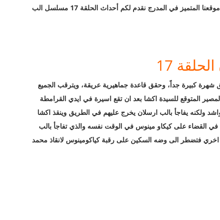
حكم السلطان ملك شاه وهو بطل تلك الملحمة، ومن خلال موقعنا المتميز في المدرج نقدم لكم أحداث الحلقة 17 مسلسل الب
حلقة 17
هرة كبيرة جداً، وحقق قاعدة جماهيرية عريقة، ويترقب الجميع
ة ما هو المصير المتوقع للسيدة اكشا بعد ان تقع اسيرة في ايدي القرامطة
اشد ولكنه يفاجأ بالب ارسلان يخرج عليهم في الطريق وينقذ اكشا
ا في القضاء على كيكاو مينوس في الوقت نفسه والذي تفاجأ بالب
ة اخري فتضطر الى وضه السكين على رقبة كياكومينوس لانقاذ محمد