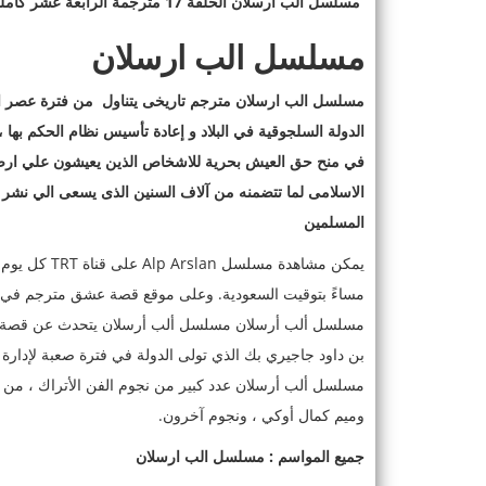
مسلسل الب ارسلان الحلقة 17 مترجمة الرابعة عشر كاملة قصة عشق جودة
مسلسل الب ارسلان
مسلسل الب ارسلان مترجم تاريخى يتناول من فترة عصر ال
الدولة السلجوقية في البلاد و إعادة تأسيس نظام الحكم بها
في منح حق العيش بحرية للاشخاص الذين يعيشون علي ارضها و
الاسلامى لما تتضمنه من آلاف السنين الذى يسعى الي نشر ال
المسلمين
يمكن مشاهدة م
مساءً بتوقيت السعودية. وعلى موقع قصة عشق مترجم في الي
مسلسل ألب أرسلان مسلسل ألب أرسلان يتحدث عن قصة حيا
بن داود جاجيري بك الذي تولى الدولة في فترة صعبة لإدار
مسلسل ألب أرسلان عدد كبير من نجوم الفن الأتراك ، من بي
وميم كمال أوكي ، ونجوم آخرون.
جميع المواسم : مسلسل الب ارسلان