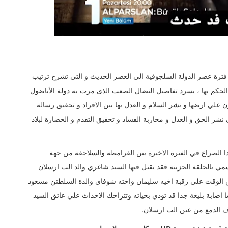
ترة عصر الدولة السلجوقية الي العصر الحديث و التى تشرح ترتيب
الحكم بها ، يسرد تفاصيل النضال الصعب الذى مرت به دولة الأناضول
لي ارضها و نشر السلام و العدل بها بين الافراد و تحقيق رسالة
نشر الحق و العدل و محاربة الفساد و تحقيق التقدم و الحضارة لبلاد
حيث يبدا الصراع في الفترة الاخيرة بين القرامطة والسلاجقة من جهة
ي بالحلقة الحزينة فقد يقتل فيها السيد شاغري والد الب ارسلان
 الوقت علي رقبة اخيه سليمان واخته شوفاي والدة السلطتن مسعود
اصابة بليغة جدا قد تودي بحياته وتتزاخك الاحداث علي عاتق السيد
 الدمع من عين الب ارسلان.