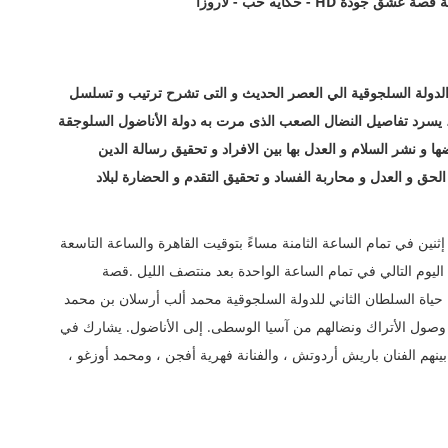
HD -
حكايه حب - لاروزا
دولة السلجوقية الي العصر الحديث و التى تشرح ترتيب و تسلسل
 ، يسرد تفاصيل النضال الصعب الذى مرت به دولة الأناضول السلوجقة
 نشر السلام و العدل بها بين الافراد و تحقيق رسالة الدين
حق و العدل و محاربة الفساد و تحقيق التقدم و الحضارة لبلاد
سلسل Alp Arslan على قناة TRT كل يوم إثنين في تمام الساعة الثامنة مساءً بتوقيت القاهرة والساعة التاسعة
وم التالي في تمام الساعة الواحدة بعد منتصف الليل .قصة
ة السلطان الثاني للدولة السلجوقية محمد ألب أرسلان بن محمد
ة وصول الأتراك ونضالهم من آسيا الوسطى. إلى الأناضول. يشارك في
نهم الفنان باريش أردوتش ، والفنانة فهرية أفجن ، ومحمد أوزغو ،