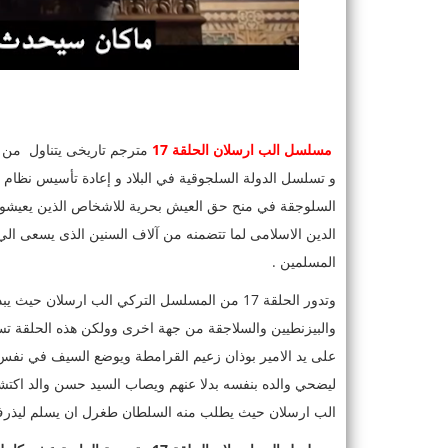
مسلسل الب ارسلان الحل
قة 17
مترجم تاريخى يتناول من ف
و تسلسل الدولة السلجوقية في البلاد و إعادة تأسيس نظام 
السلوجقة في منح حق العيش بحرية للاشخاص الذين يعيشون ع
الدين الاسلامى لما تتضمنه من آلاف السنين الذى يسعى الي 
المسلمين .
وتدور الحلقة 17 من المسلسل التركي الب ارسلان 
والبيزنطيين والسلاجقة من جهة اخرى وولكن هذه الحلقة تسم
على يد الامير بوذان زعيم القرامطة ويوضع السيف في نفس
ليضحي والده بنفسه بدلا عنهم ويصاب السيد حسن والد اكتشا 
الب ارسلان حيث يطلب منه السلطان طغرل ان يسلم ليذرف