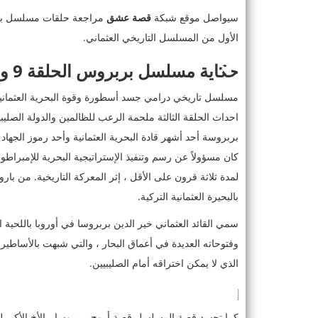
سيواصل موقع شبكة
قصة عشق
مراجعة حلقات مسلسل بربرو
الأول من المسلسل التاريخي العثماني.
حكاية مسلسل بربروس الحلقة 9 وقصة المسلسل.
مسلسل تاريخي درامي جسد أسطورة وقوة البحرية العثمانية
احداث الحلقة الثالثة ملحمة الرعب للظالمين والدولة الصل
بربروسة أحد أشهر قادة البحرية العثمانية وأحد رموز الجه
كان مسؤولاً عن رسم وتنفيذ الإستراتيجية البحرية للإمبراط
بالبحيرة العثمانية التركية.
سمي القائد العثماني خير الدين بربروسا في أوروبا باللحية 
وفتوحاته العديدة في أعماق البحار ، والتي شبهت بالأساطير 
الذي لا يمكن اختراقه أمام الصليبيين.
كما تجسد قصة المسلسل قصة أروج بربروسا ، الأخ الأكبر لخ