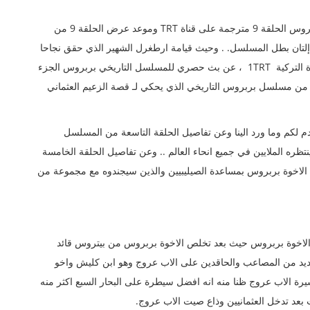
شاهد الآن إعلان موقع شبكة مرحبا تركيا يرصد مسلسل بربروس الحلقة 9 مترجمة على قناة TRT وموعد عرض الحلقة 9 من
إلتان بطل المسلسل. . وحيث قيامة ارطغرل الشهير الذي حقق نجاحا
باهرا. مسلسل بربروس الحلقة 9 مترجمة ، كما أعلنت القناة التركية 1TRT ، عن بث حصري للمسلسل التاريخي بربروس الجزء
ائية ، فيم نشرت TRT مشاهد إعلانية من مسلسل بربروس التاريخي الذي يحكي لـ قصة الزعيم العثماني
م لكم وما ورد الينا وعن تفاصيل الحلقة التاسعة من المسلسل
تظره الملايين في جميع انحاء العالم .. وعن تفاصيل الحلقة الخامسة
الاخوة بربروس بمساعدة الصيليبيين والذين سيجندوه مع مجموعة من
الاخوة بربروس حيث بعد تخلص الاخوة بربروس من بيتروس قائد
لعديد من المصاعب والحاقدين على الاب عروج وهو ابن كليش واخو
ة الاب عروج ظنا منه انه افضل سيطرة على البحار السبع اكثر منه
 بعد تدخل العثمانيين وذاع صيت الاب عروج.