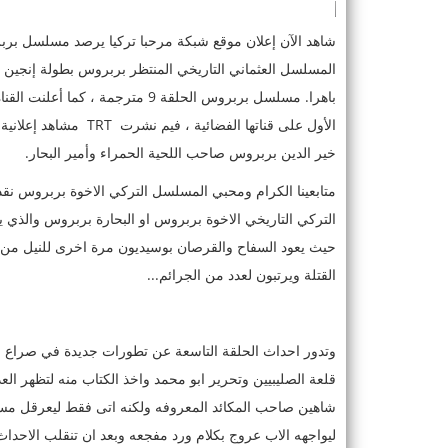
المسلسل العثماني التاريخي المنتظر بربروس بطولة إنجين 
الأول على قناتها الفض
خير الدين بربروس صاحب اللحية الحمراء وأمير البحار.
متابعينا الكرام ومحبي المسلسل التركي الاخوة بربروس نقد
التركي التاريخي الاخوة بربروس او البحارة بربروس والذي ين
حيث يعود السفاح والقرصان بوسيديون مرة اخرى للنيل من 
القتلة ويرتبون لعدد من الجرائم...
وتدور احداث الحلقة التاسعة عن تطورات جديدة في صراع 
قلعة الصليبيين وتحرير ابو محمد واخذ الكتاب منه لتظهر ا
شاهين صاحب المكائد المعروفه ولكنه اتى فقط ليعرقل مسير
ليواجهه الاب عروج بكلام ورد مفجعه وبعد ان تنقلب الاحداث