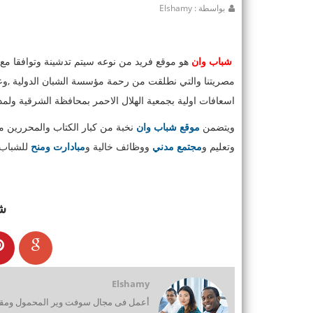
بواسطة : Elshamy
شباب وان
مصريتنا والتي نطلقت من رحمة مؤسسة الشبان الدولية ,وعل
اسعافات اولية بجمعية الهلال الاحمر بمحافظة الشرقية ولمدة 3 ايام لعدد من الشباب ورواد العمل الاهلي بالمحاف
ويتضمن
موقع شباب وان
نخبة من كبار الكتاب والمحررين 
وتعليم و
مجتمع مدني
ووظائف خالية و
مبادارت ومنح
للشباب 
ش
Elshamy
أعمل فى مجال سوفت وير المحمول ومقدم