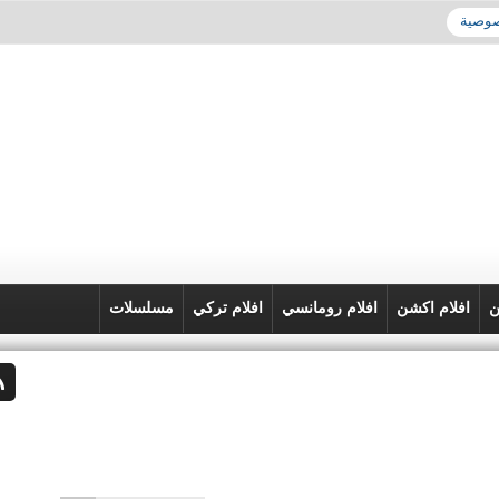
صوصية
ن
افلام اكشن
افلام رومانسي
افلام تركي
مسلسلات