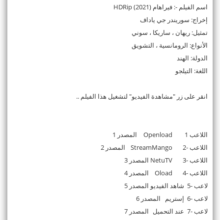
اسم الفيلم -: فيراهام (2021) HDRip
إخراج: سوريندر جي ياداف
تمثيل: ريهان ، ساريكا ، سوني
الأنواع: الرومانسية ، التشويق
الدولة: الهند
اللغة: التيلجو
انقر على زر "مشاهدة الفيديو" لتشغيل هذا الفيلم ..
اللاعب 1
Openload
المصدر 1
اللاعب -2
StreamMango
المصدر 2
اللاعب -3
NetuTV
المصدر 3
اللاعب -4
Oload
المصدر 4
لاعب -5
شاهد الفيديو
المصدر 5
لاعب -6
إستريم
المصدر 6
لاعب -7
عند التحميل
المصدر 7