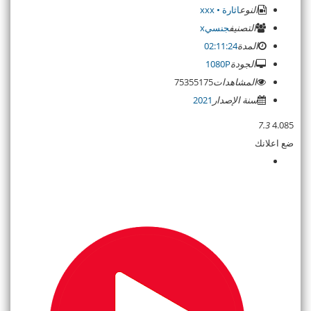
النوع
اثارة • xxx
التصنيف
جنسيx
المدة
02:11:24
الجودة
1080P
المشاهدات
75355175
سنة الإصدار
2021
7.3
4.085
ضع اعلانك