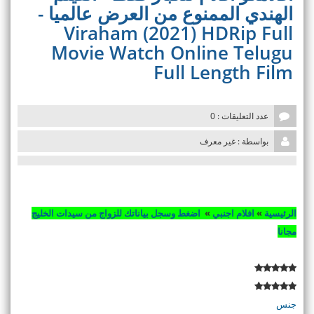
v
الهندي الممنوع من العرض عالميا -
i
Viraham (2021) HDRip Full
g
a
Movie Watch Online Telugu
t
Full Length Film
i
o
n
عدد التعليقات : 0
بواسطة : غير معرف
الرئيسية
»
افلام اجنبي
»
اضغط وسجل بياناتك للزواج من سيدات الخليج
مجانا
جنس