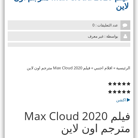
v
لاين
i
g
a
t
عدد التعليقات : 0
i
بواسطة : غير معرف
o
n
الرئيسية
»
افلام اجنبي
»
فيلم Max Cloud 2020 مترجم اون لاين
اكشن
فيلم Max Cloud 2020
مترجم اون لاين