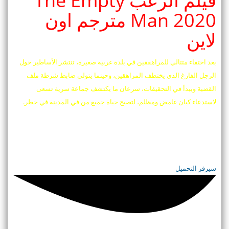
فيلم الرعب The Empty
Man 2020 مترجم اون
لاين
بعد اختفاء متتالي للمراهققين في بلدة غربية صغيرة، تنتشر الأساطير حول
الرجل الفارغ الذي يختطف المراهقين، وحينما يتولى ضابط شرطة ملف
القضية ويبدأ في التحقيقات، سرعان ما يكتشف جماعة سرية تسعى
لاستدعاء كيان غامض ومظلم، لتصبح حياة جميع من في المدينة في خطر.
سيرفر التحميل