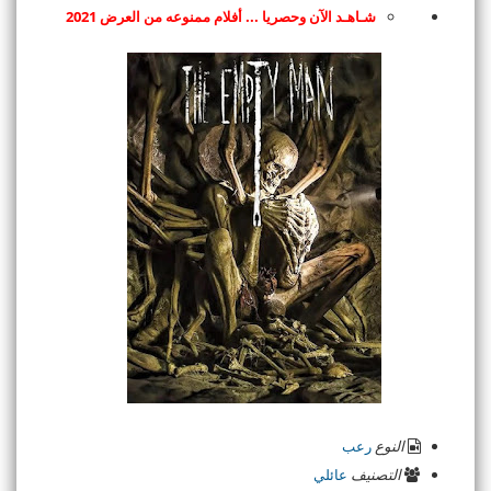
شـاهـد الآن وحصريا ... أفلام ممنوعه من العرض 2021
النوع
رعب
التصنيف
عائلي