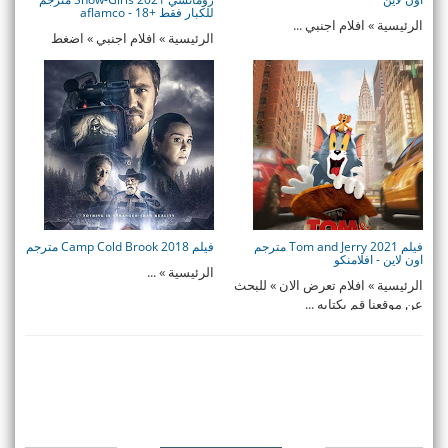
للكبار فقط +18 - aflamco
الرئيسية » افلام اجنبي ...
الرئيسية » افلام اجنبي » اضغط
وسجل بياناتك للزواج من س ...
فيلم Tom and Jerry 2021 مترجم
فيلم Camp Cold Brook 2018 مترجم
اون لاين - افلامنكو
الرئيسية » ...
الرئيسية » افلام تعرض الان » للبحث
عن موقعنا قم بكتابه ...