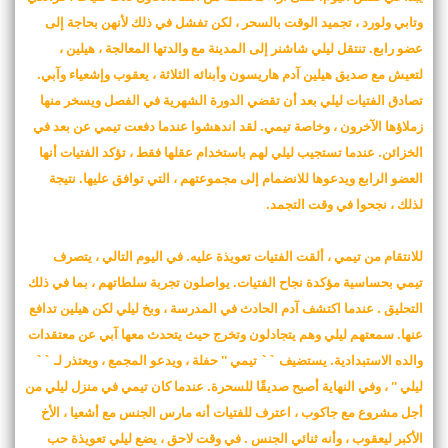
وتابي ولورد ، تجميد الوقت بالسحر ، لكن تفشل في ذلك لأنهن بحاجة إلى
عضو رابع. تنتقل ليلي شاشنر إلى المدينة مع والدتها المعالجة ، هيلين ،
لتعيش مع صديق هيلين آدم هاريسون وأبنائه الثلاثة ، يعقوب وإشعياء وآبي.
تصادق الفتيات ليلي بعد أن تقضي الدورة الشهرية في الفصل ويسخر منها
زملاؤها الآخرون ، وخاصة تيمي. لقد اندهشوا عندما دفعت تيمي عن بعد في
الخزائن. عندما تستجيب ليلي لهم باستخدام عقلها فقط ، تؤكد الفتيات أنها
العضو الرابع ويدعوها للانضمام إلى مجموعتهم ، التي توافق عليها. نتيجة
لذلك ، نجحوا في وقت التجمد.
للانتقام من تيمي ، ألقت الفتيات تعويذة عليه. في اليوم التالي ، يتصرف
تيمي بحساسية مؤكدة نجاح الفتيات. يواصلون تجربة سلطاتهم ، بما في ذلك
التحليق . عندما اكتشف آدم الحادث في المدرسة ، وبخ ليلي لكن هيلين تدافع
عنها. سمعتهم ليلي وهم يتجادلون وتخرج حيث يتحدث معها آبي عن معتقدات
والده الاستبدادية. يستضيف `` تيمي '' حفلة ، ويدعو المجمع ، ويعتذر لـ ``
ليلي '' ، وفي النهاية أصبح صديقًا للسحرة. عندما كان تيمي في منزل ليلي من
أجل مشروع مع جاكوب ، اعترف للفتيات أنه مارس الجنس مع أشعيا ، الأخ
الأكبر ليعقوب ، وأنه ثنائي الجنس . في وقت لاحق ، يضع ليلي تعويذة حب