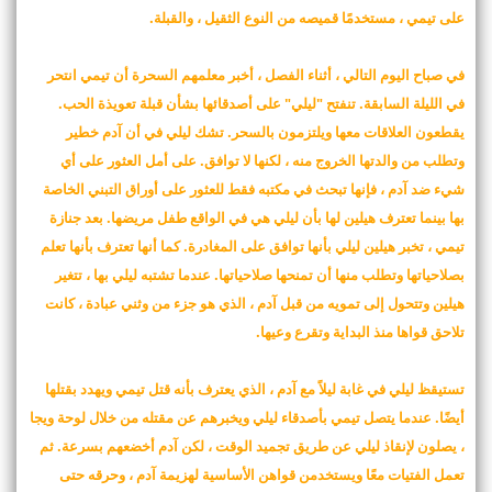
على تيمي ، مستخدمًا قميصه من النوع الثقيل ، والقبلة.
في صباح اليوم التالي ، أثناء الفصل ، أخبر معلمهم السحرة أن تيمي انتحر
في الليلة السابقة. تنفتح "ليلي" على أصدقائها بشأن قبلة تعويذة الحب.
يقطعون العلاقات معها ويلتزمون بالسحر. تشك ليلي في أن آدم خطير
وتطلب من والدتها الخروج منه ، لكنها لا توافق. على أمل العثور على أي
شيء ضد آدم ، فإنها تبحث في مكتبه فقط للعثور على أوراق التبني الخاصة
بها بينما تعترف هيلين لها بأن ليلي هي في الواقع طفل مريضها. بعد جنازة
تيمي ، تخبر هيلين ليلي بأنها توافق على المغادرة. كما أنها تعترف بأنها تعلم
بصلاحياتها وتطلب منها أن تمنحها صلاحياتها. عندما تشتبه ليلي بها ، تتغير
هيلين وتتحول إلى تمويه من قبل آدم ، الذي هو جزء من وثني عبادة ، كانت
تلاحق قواها منذ البداية وتقرع وعيها.
تستيقظ ليلي في غابة ليلاً مع آدم ، الذي يعترف بأنه قتل تيمي ويهدد بقتلها
أيضًا. عندما يتصل تيمي بأصدقاء ليلي ويخبرهم عن مقتله من خلال لوحة ويجا
، يصلون لإنقاذ ليلي عن طريق تجميد الوقت ، لكن آدم أخضعهم بسرعة. ثم
تعمل الفتيات معًا ويستخدمن قواهن الأساسية لهزيمة آدم ، وحرقه حتى