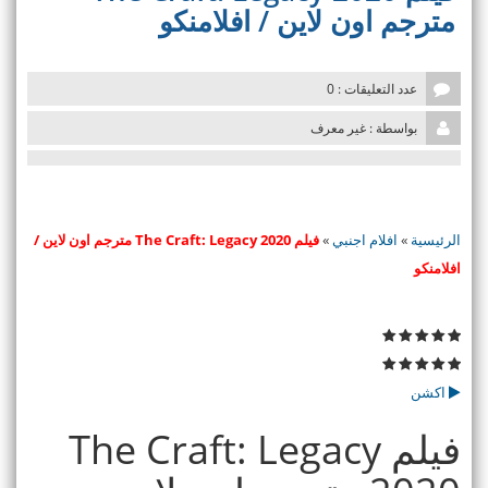
v
مترجم اون لاين / افلامنكو
i
g
a
t
عدد التعليقات : 0
i
بواسطة : غير معرف
o
n
الرئيسية
»
افلام اجنبي
»
فيلم The Craft: Legacy 2020 مترجم اون لاين /
افلامنكو
اكشن
فيلم The Craft: Legacy