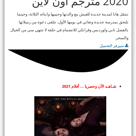
2020 مترجم اون لاين
تنتقل هانا لمدينة جديدة للعيش مع والدتها وحبيبها وابنائه الثلاثة، وحينما
تلتحق بمدرسة جديدة وتعاني في يومها الأول، تتلقى دعوة من زميلاتها
بالفصل تابي ولورديس وفرانكي للانضمام في حلقة لا تنتهي مني من الخيال
والسحر.
سيرفر التحميل
شـاهـد الآن وحصريا ... أفلام 2021