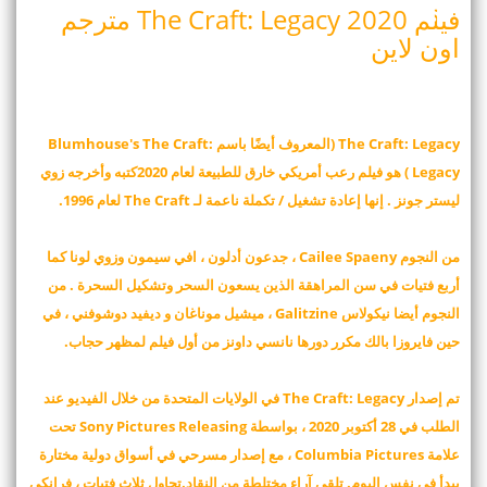
فيلم The Craft: Legacy 2020 مترجم
اون لاين
The Craft: Legacy (المعروف أيضًا باسم Blumhouse's The Craft:
Legacy ) هو فيلم رعب أمريكي خارق للطبيعة لعام 2020كتبه وأخرجه زوي
ليستر جونز . إنها إعادة تشغيل / تكملة ناعمة لـ The Craft لعام 1996.
من النجوم Cailee Spaeny ، جدعون أدلون ، افي سيمون وزوي لونا كما
أربع فتيات في سن المراهقة الذين يسعون السحر وتشكيل السحرة . من
النجوم أيضا نيكولاس Galitzine ، ميشيل موناغان و ديفيد دوشوفني ، في
حين فايروزا بالك مكرر دورها نانسي داونز من أول فيلم لمظهر حجاب.
تم إصدار The Craft: Legacy في الولايات المتحدة من خلال الفيديو عند
الطلب في 28 أكتوبر 2020 ، بواسطة Sony Pictures Releasing تحت
علامة Columbia Pictures ، مع إصدار مسرحي في أسواق دولية مختارة
يبدأ في نفس اليوم. تلقى آراء مختلطة من النقاد.تحاول ثلاث فتيات ، فرانكي