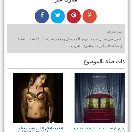
غير معرف
أعمل فى مجال سوفت وير المحمول ومقدم شروحات أعشق التقنية
واساعد فى اثراء المحتوى العربى
ذات صلة بالموضوع
فيلم الرعب Shortcut 2020 مترجم
افلامكو افلام للكبار فقط - فيلم
اون لاين
رومانسي 2021 Show-Girls مترجم