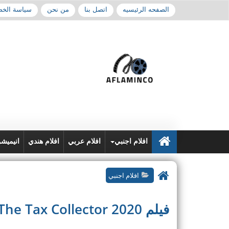
الصفحه الرئيسيه
اتصل بنا
من نحن
سياسة الخ
افلام اجنبي
افلام عربي
افلام هندي
انيميش
افلام اجنبي
فيلم The Tax Collector 2020 مترجم اون لاين HD