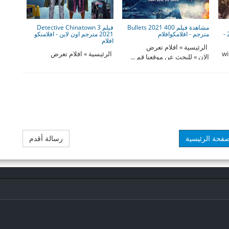
مشاهدة فيلم 400 Bullets 2021
فيلم Detective Chinatown 3
المصري 2021 للكبار فقط +21 -
مترجم - افلامكوافلام
2021 مترجم اون لاين - افلامنكو
افلام
الرئيسية » افلام تعرض
wi
الرئيسية » افلام تعرض
الان » للبحث عن موقعنا قم ...
s:
الان » للبحث عن موقعنا قم ...
ne
صفحة الرئيسية
رسالة أقدم