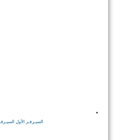
السيـرفـر الأول
السيـرفـ