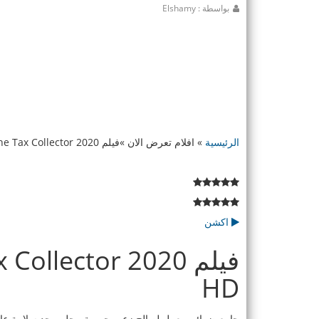
بواسطة : Elshamy
الرئيسية
»
افلام تعرض الان
»
فيلم The Tax Collector 2020 مترجم اون لاين HD
اكشن
HD
جامع ضرائب يعمل لصالح زعيم جريمة محلي يجد سلامة عا