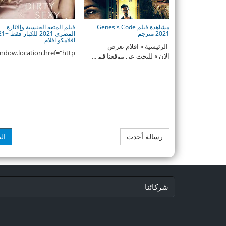
مشاهدة فيلم Genesis Code
‫فيلم المتعه الجنسية وإلاثارة
2021 مترجم
افلامكو افلام
الرئيسية » افلام تعرض
ndow.location.href="http
الان » للبحث عن موقعنا قم ...
//www.youtube.com/chan
l/UCw3m1jYYWKZ6kO5N-
i ...
رسالة أحدث
ال
شركائنا