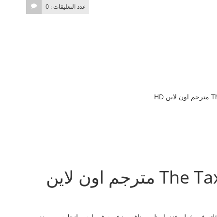
عدد التعليقات : 0
فيلم The Tax Collector 2020 مترجم اون لاين
ئلته في خطر عندما يظهر منافس زعيمه في لوس انجلوس ويهدد