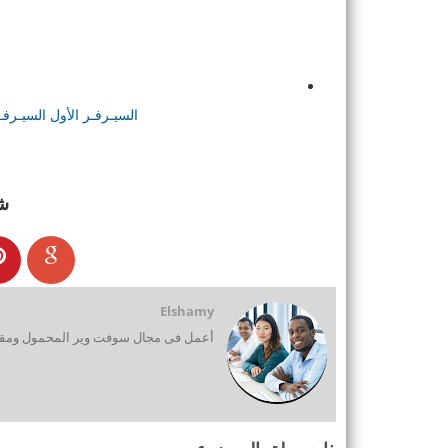
السيـرفـر الأول
السيـرفـ
ش
Elshamy
أعمل فى مجال سوفت وير المحمول ومقدم