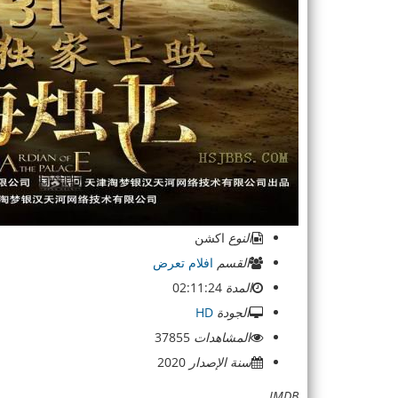
النوع
اكشن
القسم
افلام تعرض
المدة
02:11:24
الجودة
HD
المشاهدات
37855
سنة الإصدار
2020
IMDB