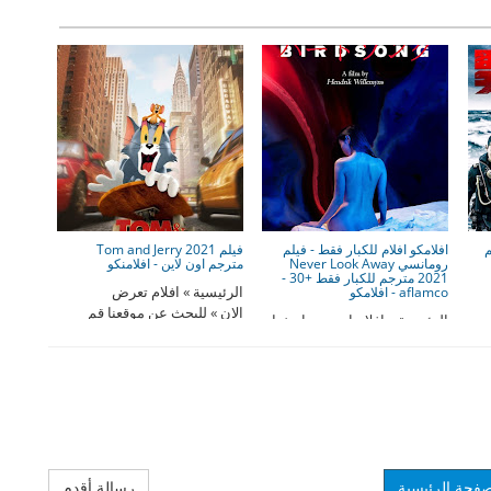
ترجم
افلامكو افلام للكبار فقط - فيلم
فيلم Tom and Jerry 2021
رومانسي Never Look Away
مترجم اون لاين - افلامنكو
2021 مترجم للكبار فقط +30 -
الرئيسية » افلام تعرض
aflamco - افلامكو
الان » للبحث عن موقعنا قم
الرئيسية » افلام اجنبي » اضغط
بكتابه ...
وسجل بياناتك للزواج من س ...
صفحة الرئيسية
رسالة أقدم