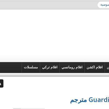
صوصية
ن
افلام اكشن
افلام رومانسي
افلام تركي
مسلسلات