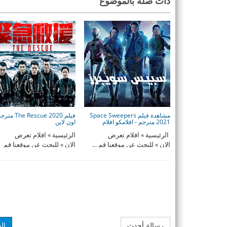
ذات صلة بالموضوع
مشاهدة فيلم Space Sweepers
فيلم The Rescue 2020 م
2021 مترجم - افلامكو افلام
اون لاين
الرئيسية » افلام تعرض
الرئيسية » افلام تعرض
الان » للبحث عن موقعنا قم ...
الان » للبحث عن موقعنا قم
بكتابه ...
رسالة أحدث
ال