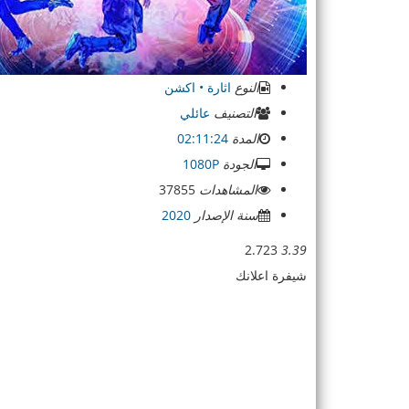
النوع
اثارة • اكشن
التصنيف
عائلي
المدة
02:11:24
الجودة
1080P
المشاهدات
37855
سنة الإصدار
2020
2.723
3.39
شيفرة اعلانك