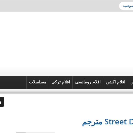
صوصية
ن
افلام اكشن
افلام رومانسي
افلام تركي
مسلسلات