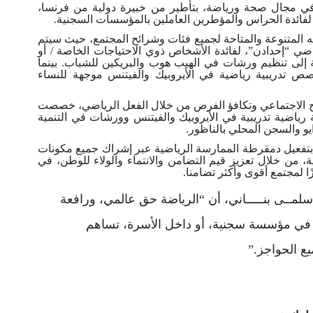
في مجال صحة ورياضة، بتأطير من خبيرة دولية من فرنسا،
لفائدة الحراس والمؤطرين العاملين بالمؤسسات السجنية
.
ته المتنوعة والمتاحة لجميع فئات وشرائح المجتمع، حيث سيتم
ي “إحدادن”، لفائدة الأشخاص ذوي الاحتياجات الخاصة / أو
فة إلى تنظيم ورشات في الهيب هوب والبريكين للشباب. بينما
ص تدريبية رياضية في الأيروبيك والفيتنس موجهة للنساء
إدماج الاجتماعي وتكافؤ الفرص من خلال الفعل الرياضي، خصصت
رياضية تدريبية في الأيروبيك والفيتنس وورشات في التنمية
ايو والسجن المحلي بالناظور
.
امعة بالتزامها بتفعيل دمقرطة الممارسة الرياضية عبر إشراك جميع مكونات
ة، من خلال تعزيز قيم التضامن والانتماء والولاء للوطن، في
ًا لمجتمع أقوى وأكثر تضامنا
.
لمــى بنـــــاني، أن “الرياضة حق عالمي، ورافعة
أو في مؤسسة سجنية، أو داخل الأسرة، تساهم
يع الحواجز
”.