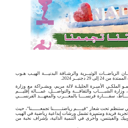
 الرياضــات الوثيــرية والرشـاقة البدنيـــة الهيـب هـوب
ى 29 دجنبــر 2024
.
 الملكـي الأميـرة الجليلـة لالة مريم، وبشـراكة مع وزارة
ة، وزارة الشبــــاب والثقافـــة والتواصـــل، عمـــالة إقليـــم
ـاط، سفــــارة فرنســــا بالمغـــرب والمعهـــد الفرنســـي
ي ستنظم تحت شعار “قيــــم رياضتــــــنا تجمعــــــنا”، حيث
جربة فريدة ومتميزة تشمل ورشات إبداعية رياضية في الهيب
يك والفيتنس، وأخرى في التنمية الذاتية، بإشراف نخبة من