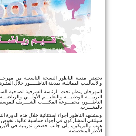
تحتضن مدينة الناظور النسخة التاسعـة من مهرجـــان
والأساليـب المماثلـة، بمدينة الناظـــــور خلال الفتـرة الممتدة من 24 إل
المهرجان ينظم تحت الرئاسة الشرفية لصاحبة السمـو
التربيـــة الوطنيـــة والتعليـــم الأولـــي والرياضـــ
الناظـــور، مجمـــوعة المكتـــب الشـــريف للفوسفــ
بالمغـــرب
.
وستشهد الناظور أجواء استثنائية خلال هذه الدورة الت
سيلتقي المشاركون في أجواء حماسية عالية، لخوض ت
هوب والبريكين، إلى جانب حصص تدريبية في الأيروب
الأطر المتخصصة
.