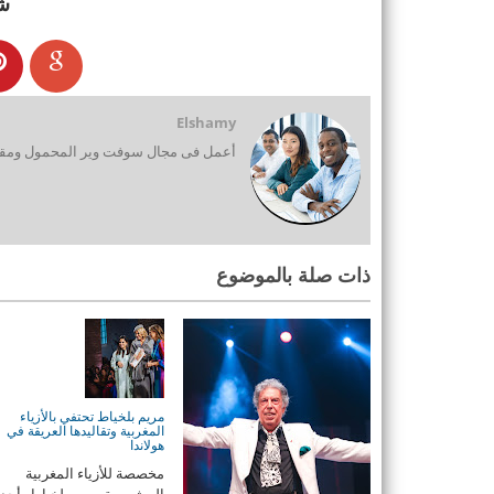
ش
Elshamy
أعمل فى مجال سوفت وير المحمول ومقدم
ذات صلة بالموضوع
مريم بلخياط تحتفي بالأزياء
المغربية وتقاليدها العريقة في
هولاندا
مخصصة للأزياء المغربية
المشهورة مريم بلخياط، أح