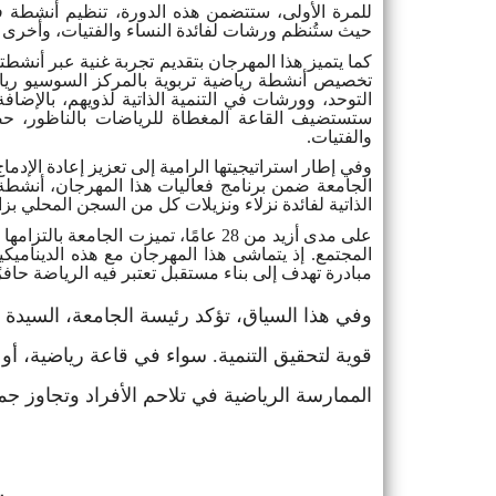
للمرة الأولى، ستتضمن هذه الدورة، تنظيم أنشطة 
حيث ستُنظم ورشات لفائدة النساء والفتيات، وأخرى 
كما يتميز هذا المهرجان بتقديم تجربة غنية عبر أنشط
تخصيص أنشطة رياضية تربوية بالمركز السوسيو رياض
التوحد، وورشات في التنمية الذاتية لذويهم، بالإضا
ستستضيف القاعة المغطاة للرياضات بالناظور، حص
والفتيات
.
وفي إطار استراتيجيتها الرامية إلى تعزيز إعادة ال
الجامعة ضمن برنامج فعاليات هذا المهرجان، أنشطة 
الذاتية لفائدة نزلاء ونزيلات كل من السجن المحلي بز
على مدى أزيد من 28 عامًا، تميزت الج
المجتمع. إذ يتماشى هذا المهرجان مع هذه الديناميكي
مبادرة تهدف إلى بناء مستقبل تعتبر فيه الرياضة حافز
وفي هذا السياق، تؤكد رئيسة الجامعة، السيدة س
قوية لتحقيق التنمية. سواء في قاعة رياضية، 
الممارسة الرياضية في تلاحم الأفراد وتجاوز جم