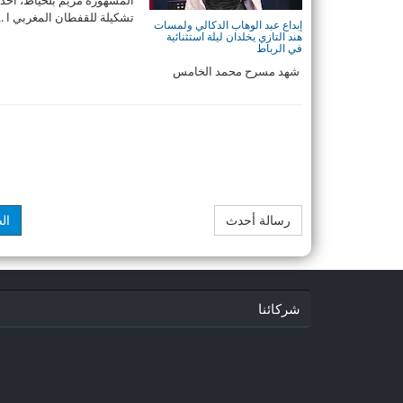
تشكيلة للقفطان المغربي ا ..
إبداع عبد الوهاب الدكالي ولمسات
هند التازي يخلدان ليلة استثنائية
في الرباط
شهد مسرح محمد الخامس
بالرباط ليلة موسيقية استثنائية،
تألق فيها عميد ...
رسالة أحدث
ال
شركائنا