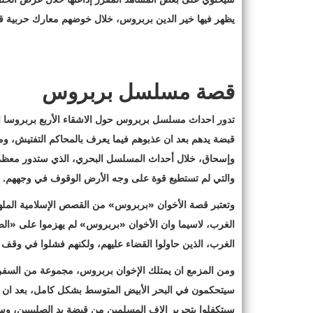
يظهر فيها خير الدين بربروس، خلال خوضهم معارك حربية قو
قصة مسلسل بربروس
تدور احداث مسلسل بربروس حول الاشقاء الأربع بربروسا ال
قبضة يدهم بعد ان عذبوهم فيما يعرف بالمحاكم التفتيش، و
وإسحاق، خلال أحداث المسلسل البحري، الذي ستدور معظم 
والتي لم تستطيع قوة على وجه الأرض الوقوف في وجههم.
وتعتبر قصة الأخوان «بربروس» من القصص الإسلامية الملهمة، 
الغرب، لاسيما وان الأخوان «بربروس» لم يهزموا على «الص
الغرب، الذين حاولوا القضاء عليهم، ولكنهم فشلوا في وقف
ومن المزمع ان يمتلك الإخوان بربروس، مجموعة من السفن
سيتحكمون في البحر الأبيض المتوسط بشكل كامل، بعد ان يل
سيتكفلوا بتحرير الاف المسلمين من قبضة يد الصليبيين، وس