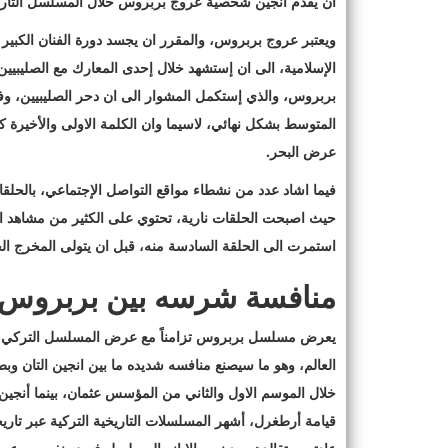
ان يقدم انجين شخصية عروج بربروس خلال المسلسل التار
ويعتبر عروج بربروس، والمقرر ان يجسد دورة الفنان الكبير أ
الإسلامية، الى ان إستشهد خلال إحدى المعارك مع الصليبيين
بربروس، والذي إستكمل المشوار الى ان دحر الصليبيين، وفت
المتوسط بشكل نهائي، لاسيما وان الكلمة الاولى والأخيرة 
عرض البحر.
فيما اشاد عدد من نشطاء مواقع التواصل الإجتماعي، بالحل
حيث اصبحت الحلقات نارية، تحتوي على الكثير من مشاهد الق
استمرت الى الحلقة السادسة منه، قبل ان يتولى المخرج ال
منافسة شرسه بين بربروس 
يعرض مسلسل بربروس تزامناً مع عرض المسلسل التركي ال
العالم، وهو ما سيصنع منافسه شديده ما بين انجين التان وبط
خلال الموسم الاول والثاني من المؤسس عثمان، بينما أنجين 
قيامة أرطغرل، أشهر المسلسلات التاريخية التركية عبر تاري