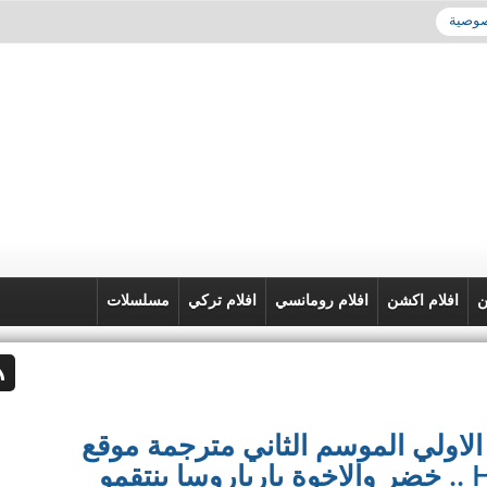
صوصية
ن
افلام اكشن
افلام رومانسي
افلام تركي
مسلسلات
لاولي الموسم الثاني مترجمة موقع
النور – باﺭﺑﺎﺭﻭﺳﺎ قصة عشق HD .. خضر والاخوة بارباروسا ينتقمو