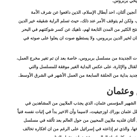
يخي بربروس.
نجين ألتان، احد أبطال الإسلام، الذين دافعوا عن شرف الأمة
، ولكن لم يتوقف الأمر عند ذلك، حيث تسلم الراية شقيقه خير الدين
ح الكثير من المدن التابعة لهم، ناهيك عن كسر شوكتنهم في البحر
كان لخير الدين بربروس، ولا يستطيع صوت ان يعلوا على صوته في
قات الجديدة من مسلسل بربروس، خاصة بعد ان تم تغير مخرج العمل،
تال والإثارة، على عكس البداية الغير موفقة للمسلسل والتي
جديد بداية من الحلقة السابعة من العمل الأشهر في الشرق الأوسط.
وعثمان
شهير المؤسس عثمان، الذي يجذب الملايين من المشاهدين في
ل عثمان بوراك اوزجيفيت، لاسيما وأن الاخير بدأ في إثبات نفسه فنياً
ألتان فلديه ملايين المحبين من حول العالم بعد تألقه في مسلسل
خها، والذي تم إذاعته في إسرائيل على الرغم من ان افكاره تخالف