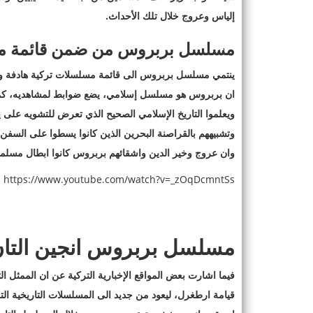
إلياس وعروج خلال تلك الأحداث.
مسلسل بربروس من ضمن قائمة مس
ينتمي مسلسل بربروس الى قائمة مسلسلات تركية هادفة وا
ان بربروس هو مسلسل إسلامي، يضع ضوابط لمشاهديه، كما 
ويعلموا التاريخ الإسلامي الصحيح الذي تعرض للتشويه على يد
وتشبيههم بالقراصنة البحرين الذين كانوا يسطوا على السفن، وذ
وان عروج وخير الدين واشقائهم بربروس كانوا ابطال مسلم
https://www.youtube.com/watch?v=_zOqDcmntSs
مسلسل بربروس انجين التا
فيما اشارت بعض المواقع الإخبارية التركية عن ان الممثل
قيامة ارطغرل، ليعود من جديد الى المسلسلات التاريخية ال