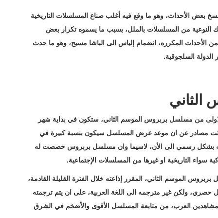
خ بعض الأحداث، وهو ما وقع فيه أغلب صناع المسلسلات التاريخية
لك النوعية من المسلسلات بالملل، بسبب ما يسموه تكرار بعض
لأحداث المكرره، انضمام إلياس الى الباشا مسيح، وهو ما حدث
الدولة السلجوقية.
الثاني
لاولى من مسلسل بربروس الموسم الثاني، ستكون في بداية شهر
ى اقصى تقدير، فيما تحدثت مصادر عن ان موعد عرض المسلسل سيكون بنسبة كبيرة في
لومه بشكل رسمي الى الأن، لاسيما وان مسلسل بربروس خصصت له
ركية سواء التاريخية او غيرها من المسلسلات الإجتماعية.
روس الموسم الثاني، المقرر إذاعته خلال الفترة القليلة القادمة،
ة الأولى، على قناة trt التركية وبشكل حصري، ولكن غير مترجمه الى اللغة العربية، على ان يتم ترجمته
لمشاهدين العرب، من متابعة المسلسل الأقوى والأضخم في الشرق