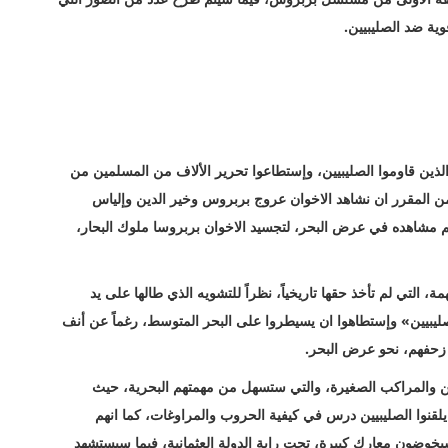
ية ضد الصليبيين.
ذين قاوموا الصليبيين، وإستطاعوا تحرير الألاف من المسلمين من
من المقرر ان نشاهد الاخوان عروج بربروس وخير الدين وإلياس
مشاهده في عرض البحر، لتجسيد الاخوان بربروسا ملوك البحار،
التي لم تأخذ حقها تاريخياً، نظراً للتشويه الذي طالها على يد
ليبيين» وإستطاهوا ان يسيطروا على البحر المتوسط، رغماً عن أنف
 زحفهم، نحو عرض البحر.
 والمراكب الصغيرة، والتي ستسهل من مهمتهم البحرية، حيث
قنوا الصليبيين درس في كيفية الحروب والمراوغات، كما انهم
يخوضون معارك كبيرة، تحت راية الدولة العثمانية، فيما سيستشهد