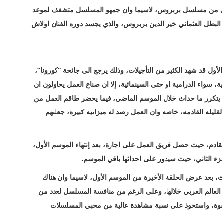
الثاني من مسلسل بربروس، لاسيما وان جمهو المسلسل متشغف لموعد
لبطل العثماني خير الدين بربروس، والذي يجسد دوره الفنان اولاش
قد شهد الكثير من التأجيلات، وذلك يرجع الى جائحة “كورونا”،
 سواء الدرامية او حتى السينمائية، إلا ان صناع العمل يحاولون ان
يتكرر ما حداث خلال الموسم الماضي، فيما يحضر طاقم العمل من
ليلة القادمة، خاصة وان العمل رصد له ميزانية كبيرة، جعلتهم
ادم، حيث حصل فريق العمل على اجازة، بعد إنتهاء الموسم الأول،
 الثاني، حيث سيدور على احداثها باقي الموسم.
بعد عرض الحلقة الأخيرة من الموسم الأول، لاسيما وان هناك
العالم العربي خلالها، وعلى الرغم من منافسة المسلسل لعدد من
ه بقوة، واستحوذ على نسبة مشاهدة عالية من محبي المسلسلات