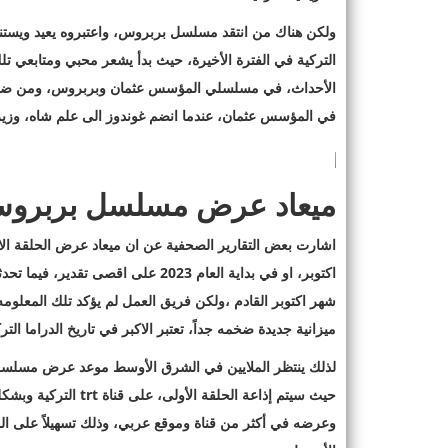
ولكن هناك من انتقد مسلسل بربروس، واعتبروه يعيد ويستنس
التركية في الفترة الأخيرة، حيث بدأ يشعر محبي ومتابعي ت
الأحداث، في مسلسلي المؤسس عثمان وبربروس، ومن ضمن ا
في المؤسس عثمان، عندما انضم غوندوز الى علم شاه، وزير 
ميعاد عرض مسلسل بربروس 
اشارت بعض التقارير الصحفية عن ان ميعاد عرض الحلقة ا
اكتوبر، او في بداية العام 2023 عل
شهر اكتوبر القادم ،ولكن فريق العمل لم يؤكد تلك المع
ميزانية جديدة ضخمه جداً، تعتبر الاكبر في تاريخ الدراما الت
لذلك ينتظر الملايين في الشرق الأوسط موعد عرض مسلسل برب
حيث سيتم إذاعة الحلق
وعرضه في أكثر من قناة وموقع عربي، وذلك تسهيلاً على ا