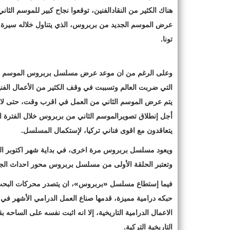
هناك الكثير من النقادالفنين، توقعوا نجاح كبير للموسم 
عرض الموسم الجديد من بربروس، الذي يتناول خلاله سيرة ا
تونا.
وعلى الرغم من ان موعد عرض مسلسل بربروس الموسم الأول 
التي ضربت العالم وتسببت في وقف الكثير من الأعمال الفنية،
يتم عرض الموسم الثاني من العمل في اقرب وقت، حتى لا 
أجل إنطلاق تصويرالموسم الثاني من بربروس خلال الفترة الق
يتعاقدون مع اقوى فناني تركيا، لإستكمال المسلسل.
ويعود مسلسل بربروس مرة اخرى، في بداية شهر اكتوبر الق
وتعتبر الحلقة الأولى من مسلسل بربروس محور احداث الجزء
فيما إستطاع مسلسل «بربروس»، ان يتصدر محركات البحث، 
حبكه درامية مميزة، قدمها صناع العمل الدرامي الأشهر في 
الاعمال الدرامية التاريخية، إلا انه اثبت نفسه على الساح
التاريخية التركية.