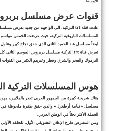
الأوسط.
قنوات عرض مسلسل بربر
عادت قناة trt التركية، الى الواجهه من جديد بع
المسلسلات التاريخية التركية، حيث عرضت الخمس مواسم
ايضاً مسلسل عبد الحميد الثاني الذي حقق نجاح كبير وتناول 
تعرض قناة trt التركية مسلسل بربروس الموسم ا
اليرموك والفجر والشرق وقطر وغيرهم الكثير من القنوات 
هوس المسلسلات التركية الت
هناك شريحة كبيرة من الجمهور العربي تقدر بالملايين، مه
مسلسل «قيامة أرطغرل» والذي حقق طفرة ملحوظة في ا
الجملة الأكثر بحثاً في الوطن العربي.
ومن المفترض طرح الإعلان التشويقي الأول، للحلقة الأول
سيحتوي على بعض المشاهد المقرر إذاعتها خلال عرض الحل