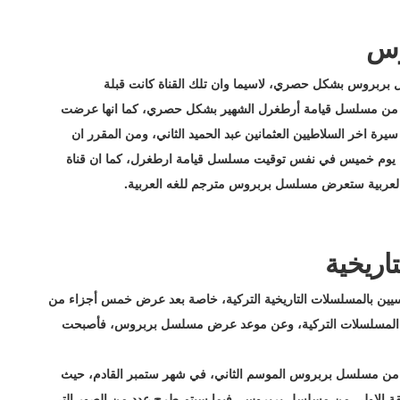
وس
رض مسلسل بربروس بشكل حصري، لاسيما وان تلك القناة كانت قبلة
 من مسلسل قيامة أرطغرل الشهير بشكل حصري، كما انها عرضت
سيرة اخر السلاطيين العثمانين عبد الحميد الثاني، ومن المقرر ان
لثاني كل يوم خميس في نفس توقيت مسلسل قيامة ارطغرل، كما ان قناة
العربية ستعرض مسلسل بربروس مترجم للغه العربية.
اريخية
وسيين بالمسلسلات التاريخية التركية، خاصة بعد عرض خمس أجزاء من
لمسلسلات التركية، وعن موعد عرض مسلسل بربروس، فأصبحت
ى من مسلسل بربروس الموسم الثاني، في شهر ستمبر القادم، حيث
قة الاولى من مسلسل بربروس، فيما سيتم طرح عدد من الصور التي