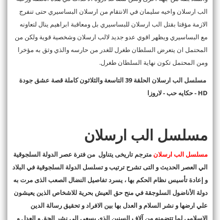
الب ارسلان واخيه سليمان في الانتقام من ارسلان البساسيري حتى تنفرج
الازمة مؤقتا بقتل الب ارسلان للبساسيري بل ومعاقبة ابراهيم ينال لتعاونه
مع البساسيري ويظهر اقوي عدو جديد لالب ارسلان وشخصية قوية ولكن من
المحتمل ان يتعرض السلطان طغرل للغدر من حارسه والذي وثق به مؤخرا
ومن المحتمل تكون نهاية السلطان طغرل.
مسلسل الب ارسلان الحلقة 39 التاسعة والثلاثون كاملة قصة عشق جودة
HD -
حكايه حب - لاروزا
مسلسل الب ارسلان
مسلسل الب ارسلان
مترجم تاريخى يتناول من فترة عصر الدولة السلجوقية
الي العصر الحديث و التى تشرح ترتيب و تسلسل الدولة السلجوقية في البلاد
و إعادة تأسيس نظام الحكم بها ، يسرد تفاصيل النضال الصعب الذى مرت به
دولة الأناضول السلوجقة في منح حق العيش بحرية للاشخاص الذين يعيشون
علي ارضها و نشر السلام و العدل بها بين الافراد و تحقيق رسالة الدين
الاسلامى لما تتضمنه من آلاف السنين الذى يسعى الي نشر الحق و العدل و