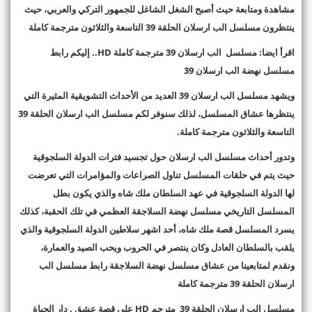
مشاهدة ومتابعة حيث أصبح الشغل الشاغل للجمهور التركي والعربي، حيث
ينتظرون مسلسل الب ارسلان الحلقة 39 التاسعة والثلاثون مترجمة كاملة
اقرأ ايضا: مسلسل الب ارسلان 39 مترجمة كاملة
HD..
إليكم رابط
مسلسل نهضة الب ارسلان 39
ويشهد مسلسل الب ارسلان 39 العديد من الأحداث التشويقية المثيرة التي
ينتظرها عشاق المسلسل، لذلك سنوفر لكم مسلسل الب ارسلان الحلقة 39
التاسعة والثلاثون مترجمة كاملة
.
وتدور أحداث مسلسل الب ارسلان حول تجسيد فترات الدولة السلجوقية
حيث يتم في حلقات المسلسل تناول الصراعات والمؤامرات التي تعرضت
لها الدولة السلجوقية في عهد السلطان ملك شاه والذي يكون بطل
المسلسل التاريخي مسلسل نهضة السلاجقة العظمي في تلك الحقبة، كذلك
يسرد المسلسل قصة ملك شاه، أحد اشهر سلاطين الدولة السلجوقية والذي
يلقب بالسلطان العادل وكان ينتصر في الحروب ويحب الصيد والعمارة،
ونقدم لمتابعينا من عشاق مسلسل نهضة السلاجقة رابط مسلسل الب
ارسلان الحلقة 39 مترجمة كاملة
مسلسل الب ارسلان الحلقة 39 مترجم
HD
على قصة عشق . دار الحياة