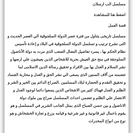
مسلسل الب ارسلان
اضغط هنا للمشاهدة
قصة العمل
مسلسل تاريخى يتناول من فترة عصر الدولة السلجوقية الي العصر الحديث و
التى تشرح ترتيب و تسلسل الدولة السلجوقية في البلاد و إعادة تأسيس
نظام الحكم بها ، يسرد تفاصيل النضال الصعب الذى مرت به دولة الأناضول
السلوجقة في منح حق العيش بحرية للاشخاص الذين يعيشون علي ارضها و
نشر السلام و العدل بها بين الافراد و تحقيق رسالة الدين الاسلامى لما
تتضمنه من آلاف السنين الذى يسعى الي نشر الحق و العدل و محاربة الفساد
و تحقيق التقدم و الحضارة لبلاد المسلمين .الصراع الدائم بين الخير و الشر و
الظلم و العدل فهناك كثير من الاشخاص الذين يسعوا دائما لوجود العدل و
الانتصار علي الظلم و تتضمن احداث المسلسل صراع بين ملوك دولة
الاناضول و بين حسن الصباح الذى بمثل الجانب الشرير في المسلسل و هو
يقوم باعمال غير قانونية و غير شرعية و قيامه بزرع و تجارة الخشخاش و هو
نوع من انواع المخدرات