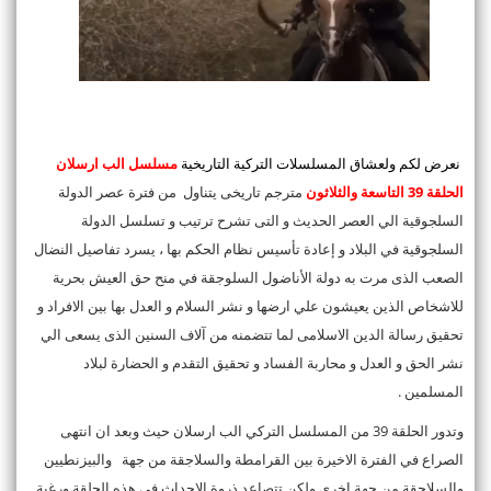
نعرض لكم ولعشاق المسلسلات التركية التاريخية
مسلسل
ا
لب ارسلان
الحل
قة 39 التاسعة والثلاثون
مترجم تاريخى يتناول من فترة عصر الدولة
السلجوقية الي العصر الحديث و التى تشرح ترتيب و تسلسل الدولة
السلجوقية في البلاد و إعادة تأسيس نظام الحكم بها ، يسرد تفاصيل النضال
الصعب الذى مرت به دولة الأناضول السلوجقة في منح حق العيش بحرية
للاشخاص الذين يعيشون علي ارضها و نشر السلام و العدل بها بين الافراد و
تحقيق رسالة الدين الاسلامى لما تتضمنه من آلاف السنين الذى يسعى الي
نشر الحق و العدل و محاربة الفساد و تحقيق التقدم و الحضارة لبلاد
المسلمين .
وتدور الحلقة 39 من المسلسل التركي الب ارسلان حيث وبعد ان انتهى
الصراع في الفترة الاخيرة بين القرامطة والسلاجقة من جهة والبيزنطيين
والسلاجقة من جهة اخرى ولكن تتصاعد ذروة الاحداث في هذه الحلقة ورغبة