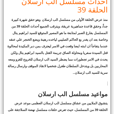
أحداث مسلسل الب ارسلان
الحلقة 39
منذ عرض الحلقة الأولى من مسلسل الب ارسلان وهو حقق شهرة كبيرة
جداً، وحقق قاعدة جماهيرية عريقة، ويترقب الجميع أحداث الحلقة 39 من
المسلسل بفارغ الصبر لمتابعة ما هو المصير المتوقع للسيد ابراهيم ينال
وخاصة بعد ان يغدر بع الحاكم الصليبي لياخده رهينة ويضع الخنجر علي عنقه
عندما يتفاجأ ان ابنته ايضا وقعت في الاسر ليعترف بمن دبر المكيدة لمحالوة
قتل السيدة سفريا ومحاولة الصاق جريمة القتل بالسيد ابراهيم ينال ولكن
يحدث في الامر تجطورات مما يضطر السيد الب ارسلان للخروج للغزو ومعه
المحاربين بل ويتدخل السلطان طغرل شخصيا لانقاذ الموقف وارسال رسالة
سرية للسيد الب ارسلان.
.
مواعيد مسلسل الب ارسلان
يتشوق الملايين من عشاق مسلسل الب ارسلان العظمى موعد عرض
الحلقة 39 من المسلسل، حيث تعرض حلقات مسلسل نهضة السلاجقة على