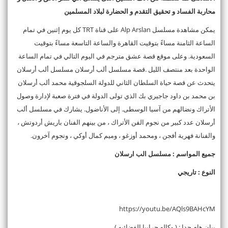
محاربة الفساد و تحقيق التقدم و الحضارة لبلاد المسلمين
يمكن مشاهدة مسلسل Alp Arslan على قناة TRT كل يوم إثنين في تمام
الساعة الثامنة مساءً بتوقيت القاهرة والساعة التاسعة مساءً بتوقيت
السعودية. وعلى موقع قصة عشق مترجم في اليوم التالي في تمام الساعة
الواحدة بعد منتصف الليل .قصة مسلسل ألب أرسلان مسلسل ألب أرسلان
يتحدث عن قصة حياة السلطان الثاني للدولة السلجوقية محمد ألب أرسلان
بن محمد بن داود جاجيري بك الذي تولى الدولة في فترة صعبة لإدارة وصول
الأتراك ونضالهم من آسيا الوسطى. إلى الأناضول. يشارك في مسلسل ألب
أرسلان عدد كبير من نجوم الفن الأتراك ، من بينهم الفنان باريش أردوتش ،
والفنانة فهرية أفجن ، ومحمد أوزغو ، وميم كمال أوكي ، ونجوم آخرون.
جميع المواسم : مسلسل الب ارسلان
النوع : تاريجي
https://youtu.be/AQls9BAHcYM
بيان هام جدا : ( وكاله حرابيا الفضائيه )