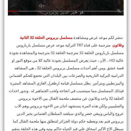
ننشر لكم موعد عرض ومشاهدة
مسلسل بربروس الحلقة 32 الثانية
وثلاثون
مترجمة على قناة TRT التركية موعد عرض مسلسل بارباروس
مسلسل بارباروس الحلقة 32 مترجمة الحلقة 32 مترجمة والمشاهدة بجودة
عالية HD .. الآن ، حيث يعرض المسلسل بجودة عالية كلا من موقع النور او
قصة عشق .ومن أهم أحداث مسلسل بربروس الحلقة 32 ، هي المشاهد
الدرامية التركية التاريخية والصرعات بين البلدان التي تخضع للحكم العثماني
والبيزنطيين ويترأس بطل مسلسل قيامة ارطغرل الغازي المشاهد المثيرة
فيذلك المسلسل مما سيتسبب في انجاحه ولحب الجماهير له . وتدور احداث
الحلقة 32 واحد وثلاثون عن منتصف ملحمة القتال بين الاخوة بربروس
والصليبيين ولكن هذه المرة يستشهد اثنان من الاخوة بربروس وهم الاب
عروج والياس ويبقي خضر والذي سيلقبه السلطان العثماني بخير الدين
بربروس فيم بعد ويعطيه حكم دولة الجزائر لتنطلق منها ملحمة القتال كما
سيظل الاخ الاكبر اسحاق علي قيد الحياه حاكم بيتيه وفي هذه الحلقة ينتقم