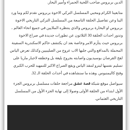
الدين بربروس صاحب اللحية الحمراء وأمير البحار.
متابعينا الكرام ومحبي المسلسل التركي الاخوة بربروس نقدم لكم وما ورد
الينا وعن تفاصيل الحلقة التاسعة من المسلسل التركي التاريخي الاخوة
بربروس او البحارة بربروس والذي ينتظره الملايين في جميع انحاء العالم ..
وتدور احداث الحلقة 30 الثلاثون عن تطورات جديدة في صراع الاخوة
بربروس حيث يتأزم الامر وخاصة بعد ان يكتشف حاكم الاسكندرية السفينة
المحملة بالمدافع والتي جلبها الاب عروج من الصليبيين وكذلك تعرض الياس
لفخ القرصان بوسيديون واصابته بجروح بليغة بل وخطفه لاجبار ماريا على
تسليم نفسها لبترو لتنقذ الياس ويقع الصراع الاكبر للتمهيد للحرب الكبري
وفتح كاليمنبوس وهذه ما سنشاهده في أحداث الحلقة الـ 32.
سيواصل موقع شبكة
قصة عشق
مراجعة حلقات مسلسل بربروس الجزء
الأول ابتداء من الحلقة الأولى وصولا إلى نهاية الجزء الأول من المسلسل
التاريخي العثماني.