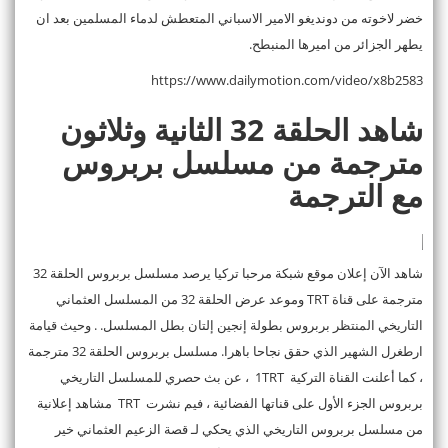
خضر لاخوته من دونديغو الامير الاسباني المتعطش لدماء المسلمين بعد ان
يطهر الجزائر من اميرها المنبطح.
https://www.dailymotion.com/video/x8b2583
شاهد الحلقة 32 الثانية وثلاثون
مترجمة من مسلسل بربروس
مع الترجمة
شاهد الآن إعلان موقع شبكة مرحبا تركيا يرصد مسلسل بربروس الحلقة 32
مترجمة على قناة TRT وموعد عرض الحلقة 32 من المسلسل العثماني
التاريخي المنتظر بربروس بطولة إنجين إلتان بطل المسلسل. . وحيث قيامة
ارطغرل الشهير الذي حقق نجاحا باهرا. مسلسل بربروس الحلقة 32 مترجمة
، كما أعلنت القناة التركية 1TRT ، عن بث حصري للمسلسل التاريخي
بربروس الجزء الأول على قناتها الفضائية ، فيم نشرت TRT مشاهد إعلانية
من مسلسل بربروس التاريخي الذي يحكي لـ قصة الزعيم العثماني خير