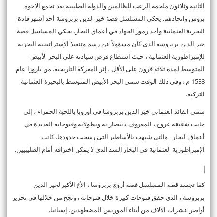
الثانية وثلاثون ملحمة الرعب للظالمين والدولة الصليبية بعد تجمع الاخوة
بروس واتحادهم. يحكي المسلسل قصة خير الدين بربروسة أحد أشهر قادة
البحرية العثمانية وأحد رموز الجهاد في أعماق البحار. يحكي المسلسل قصة
خير الدين بربروسة الذي كان مسؤولاً عن رسم وتنفيذ الإستراتيجية البحرية
للإمبراطورية العثمانية ، حيث استطاع فرض سيادته على البحر الأبيض
المتوسط ​​لمدة ثلاثة قرون على الأقل ، إثر المعركة التاريخية. من باروزا عام
1538 م ، وفي ذلك الوقت سمي البحر الأبيض المتوسط ​​بالبحيرة العثمانية
التركية.
سمي القائد العثماني خير الدين بربروسا في أوروبا باللحية الحمراء ، إلى
جانب شقيقه عروج ، المعروف بانتصاراته وبطولاته وفتوحاته العديدة في
أعماق البحار ، والتي شبهت بالأساطير التي رسخت حدودها. كانت
الإمبراطورية العثمانية في البحار السد الذي لا يمكن اختراقه أمام الصليبيين.
كما تجسد قصة المسلسل قصة أروج بربروسا ، الأخ الأكبر لخير الدين
بربروسة ، الذي حقق فتوحات كبيرة خلال فتوحاته ، ونجح من خلالها في تحرير
أواصر عشرات الآلاف من أبناء الموريس المضطهدين. إسبانيا.