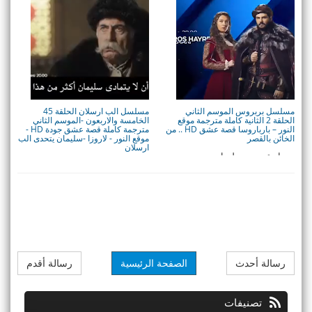
الحلقة 107 م ...
الحلقة 111 م ...
مسلسل بربروس الموسم الثاني
مسلسل الب ارسلان الحلقة 45
الحلقة 2 الثانية كاملة مترجمة موقع
الخامسة والاربعون -الموسم الثاني
النور – باﺭﺑﺎﺭﻭﺳﺎ قصة عشق HD .. من
مترجمة كاملة قصة عشق جودة HD -
الخائن بالقصر
موقع النور - لاروزا -سليمان يتحدى الب
ارسلان
ميعاد عرض مسلسل بربروس
نعرض لكم ولعشاق المسلسلات
الموسم الثاني الحلقة 2 الثانية
التركية التاريخية مسلسل الب
والقنوات الناق ...
ارسلان الحلقة ...
رسالة أحدث
الصفحة الرئيسية
رسالة أقدم
تصنيفات