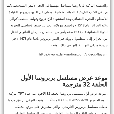
والسفينة التركية بارباروسا ستواصل مهمتها في البحر الأبيض المتوسط. وكما
ورد في الكتب التاريخية للدولة العثمانية ، وتولى خير الدين بربروس القيادة
للأسطول البحرية العثماني وبعد استشهاد الاخ عروج وتولىه المنصب كوالي
ولاية الجزائر عام 1518 م واجتمع مع ولاية الجزائر. جميع الأساطيل البحرية
للدولة العثمانية عام 1533 م.ثم بأمر من السلطان سليمان القانوني انتقل
من الجزائر إلى اسطنبول ، وولد خير الدين بربروس باشا عام 1478 م في
جزيرة ميدلي اليونانية. إليها في ذلك الوقت.
https://www.dailymotion.com/video/x8ayvnr
موعد عرض مسلسل بربروسا الأول
الحلقة 32 مترجمة
، موعد عرض أول مسلسل بربروسا الحلقة 32 الاخوة على قناة TRT التركية ،
اليوم الخميس 29-04-2022 الساعة 8 مساءً ، بالتوقيت التركي. ترافق مرحبا
حلقات مسلسل بربروس التاريخي ، والتي ستعرض على موقع الشبكة.
تعرض القنوات الناقلة للمسلسل العثماني بربروس المسلسل العثماني