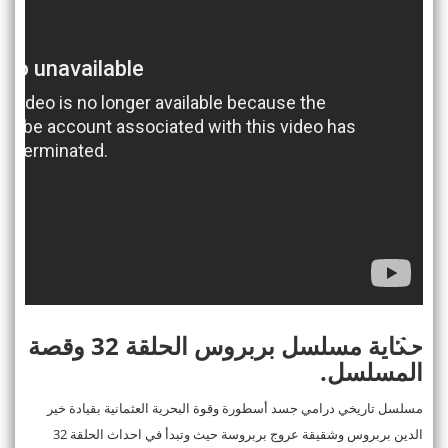
حكاية مسلسل بربروس الحلقة 32 وقصة
المسلسل.
مسلسل تاريخي درامي جسد أسطورة وقوة البحرية العثمانية بقيادة خير
الدين بربروس وشقيقة عروج بربروسة حيث وتبدأ في احداث الحلقة 32