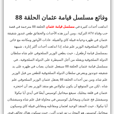
وقائع مسلسل قيامة عثمان الحلقة 88
اندلعت أحداث كثيرة في
مسلسل قيامة عثمان
الحلقة 88 مترجمة في قصة
حب وقناة ATV التركية ، ومن أبرز هذه الأحداث والحقائق طعن غندوز شقيقة
عثمان في ظهره وخيانة قبيلة كاي والقبيلة. عادات الأوغوز ومكانته مع خائن
الدولة السلجوقية الوزير علم شاه. إذا اندلعت أحداث أكثر إثارة ، شبيهة
بمسلسل قيامة أرطغرل ، حيث يطعن الوزير السلجوقي علم شاه سلطان
الدولة السلجوقية ويقتله من أجل السيطرة على الدولة السلجوقية ، في
مسلسل قيامة عثمان الحلقة 88 سيفعل عثمان. يصاب في ظهره على يد
شقيقه جوندوز ويتعرض سلطان الدولة السلجوقية للطعن من قبل الوزير
علم شاه. ومن بين أحداث الحلقة 88 يعتقل عثمان الوزير السلجوقي علم
شاه ، لكن من المتوقع أن يكون نيكولاس هو منقذ الوزير بعد أن احتجزه
عثمان في قلعة بيجليك. سيقع ميخائيل كوسيس أيضًا في أيدي آيا نيكولا
وسيفشل فخ عثمان وميخائيل كوسيس في محاولة قتل علم شاه وسيفشلان
آيا نيكولا ، حيث المنقذ الوحيد لعثمان ومقاتليه ومقاتلي قبيلة كاي وسيكون
ميخائيل كوسيس هو المحارب تورغوت ألب ، حيث سيكون هناك تحالف قوي