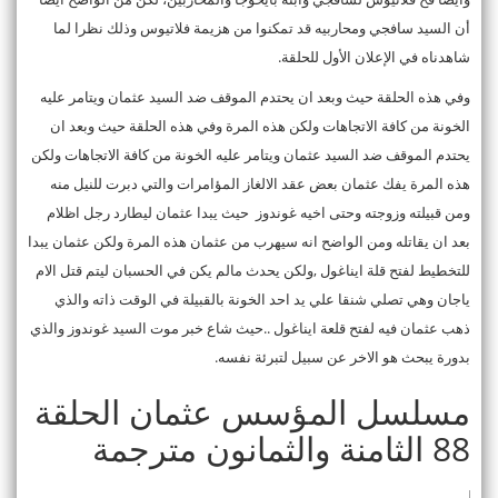
أن السيد سافجي ومحاربيه قد تمكنوا من هزيمة فلاتيوس وذلك نظرا لما
شاهدناه في الإعلان الأول للحلقة.
وفي هذه الحلقة حيث وبعد ان يحتدم الموقف ضد السيد عثمان ويتامر عليه
الخونة من كافة الاتجاهات ولكن هذه المرة وفي هذه الحلقة حيث وبعد ان
يحتدم الموقف ضد السيد عثمان ويتامر عليه الخونة من كافة الاتجاهات ولكن
هذه المرة يفك عثمان بعض عقد الالغاز المؤامرات والتي دبرت للنيل منه
ومن قبيلته وزوجته وحتى اخيه غوندوز حيث يبدا عثمان ليطارد رجل اظلام
بعد ان يقاتله ومن الواضح انه سيهرب من عثمان هذه المرة ولكن عثمان يبدا
للتخطيط لفتح قلة ايناغول ,ولكن يحدث مالم يكن في الحسبان ليتم قتل الام
ياجان وهي تصلي شنقا علي يد احد الخونة بالقبيلة في الوقت ذاته والذي
ذهب عثمان فيه لفتح قلعة ايناغول ..حيث شاع خبر موت السيد غوندوز والذي
بدورة يبحث هو الاخر عن سبيل لتبرئة نفسه.
مسلسل المؤسس عثمان الحلقة
88 الثامنة والثمانون مترجمة