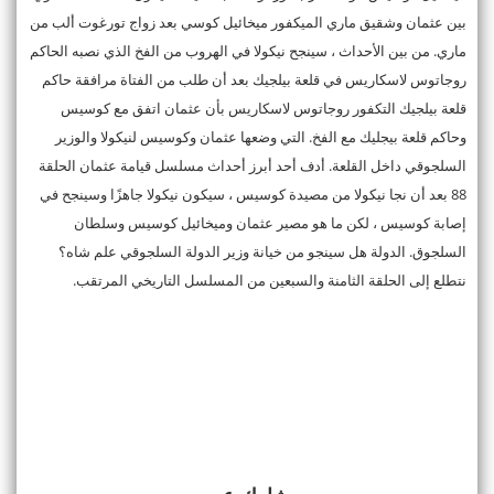
بين عثمان وشقيق ماري الميكفور ميخائيل كوسي بعد زواج تورغوت ألب من
ماري. من بين الأحداث ، سينجح نيكولا في الهروب من الفخ الذي نصبه الحاكم
روجاتوس لاسكاريس في قلعة بيلجيك بعد أن طلب من الفتاة مرافقة حاكم
قلعة بيلجيك التكفور روجاتوس لاسكاريس بأن عثمان اتفق مع كوسيس
وحاكم قلعة بيجليك مع الفخ. التي وضعها عثمان وكوسيس لنيكولا والوزير
السلجوقي داخل القلعة. أدف أحد أبرز أحداث مسلسل قيامة عثمان الحلقة
88 بعد أن نجا نيكولا من مصيدة كوسيس ، سيكون نيكولا جاهزًا وسينجح في
إصابة كوسيس ، لكن ما هو مصير عثمان وميخائيل كوسيس وسلطان
السلجوق. الدولة هل سينجو من خيانة وزير الدولة السلجوقي علم شاه؟
نتطلع إلى الحلقة الثامنة والسبعين من المسلسل التاريخي المرتقب.