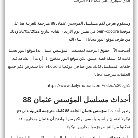
الذي سيجرى على قناة ATV الترك..
وسنقوم بعرض لكم مسلسل المؤسس عثمان 88 مترجمة للعربية هنا على
موقعنا bein-kooora في نفس يوم الاربعاء القادم بتاريخ 30/03/2022 وذلك
من طرف موقع النور مجانا ان شاء الله.
أصبحت الآن حقوق الترجمة لمسلسل المؤسس عثمان لذا موقع النور بعدما
كانت لذا شبكة قصة عشق، لكن موقع النور مدفوع إذا أردت أن تشاهد فيه
حلقات المسلسل لذلك نحن هنا في موقعنا bein-kooora سنعرض لكم جميع
الحلقات مترجمة مجانا.
https://www.dailymotion.com/video/x89egh5
أحداث مسلسل المؤسس عثمان 88
وتدور أحداث
المؤسس عثمان الحلقة 88 كاملة مترجمة للعربية
على فخ
نيكولا لعثمان والسيد بامسي، ولكن من الواضح أن عثمان ومحاربيه قد
تمكنوا من النجاة وهزموا محاربين نيكولا.
وأيضا فخ فلاتيوس لسافجي وابنه بايخوجا والمحاربين، لكن من الواضح أيضا