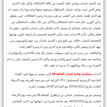
ضد السيد عثمان ويتامر عليه الخونة من كافة الاتجاهات ولكن هذه المرة
يتعثر الامر حيث يواجه عثمان السلطان مسعود وجها لوجه وما زال يعتقد انه
هو الذي طعنه بخنجر في القصر ثم هرب وتزداد وتيرة الخلافات حين يقطع
رأس الوزير علم شاه امام السلطان والاكثر من ذلك يطلب السلطان من
عثمان عدم قتل خيخاتو بل ويصل الامر ليحكم على عثمان بالموت نظير ما
فعله ,ولكن تتأذم الاحداث حيث يتآمر الخونة لتسميم ماريا وقد تكون نهايتها
الحقيقية لينشب خلاف بين طورغوت السيد عثمان من جهة وكوسوس من
جهة أخرى وتعود الكره والعداوة مرة أخرى وتزداد وتيرة الصراعات
والخلافات من جديد لنري كيف سيقلب عثمان كل هذه الالاعايب والمؤامرات
وخاصة بعد مقتل السيد امور والدة زوجته واكثر الداعمين لعثمان علي يد احد
الخونة من رجالة ومالهون لا تدري انه فعل ذلك.
أحداث
مسلسل قيامة عثمان الحلقة 88
التي سيتم عرضها على القناة
العارضة الرسمية للمسلسل ATV التركية غير مترجمة للعربية يوم الاربعاء
القادم بتاريخ 30/03/2022 مع الساعة 20:00 بتوقيت انقرة.
وسيتم عرض مسلسل عثمان بن ارطغرل الحلقة 88 مترجمة يوم الاربعاء
القادم بتاريخ 30/03/2022 بعد ساعة تقريبا من انتهائها من البث المباشر