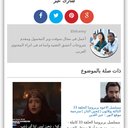
شارك عبر
Elshamy
أعمل فى مجال سوفت وير المحمول ومقدم
شروحات أعشق التقنية واساعد فى اثراء المحتوى
العربى
ذات صلة بالموضوع
مسلسل الاخوة بربروسا الحلقة 33
الثالثة وثلاثون ( إنجين التان ) مترجمة
موقع النور – خير اللدين
مسلسل بربروسا الحلقة 33 كاملة -
بربروس مترجمة أونلاينينتظر الجميع