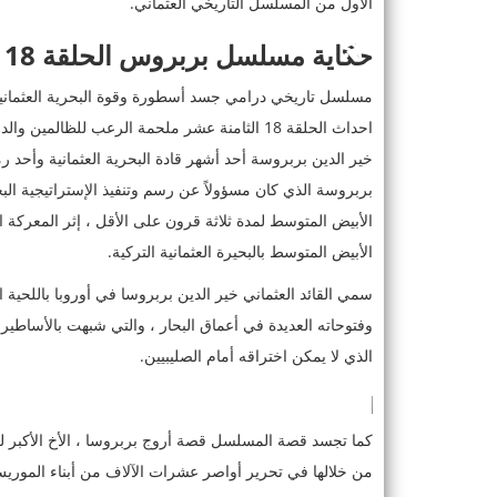
الأول من المسلسل التاريخي العثماني.
حكاية مسلسل بربروس الحلقة 18 وقصة المسلسل.
مسلسل تاريخي درامي جسد أسطورة وقوة البحرية العثمانية
احداث الحلقة 18 الثامنة عشر ملحمة الرعب للظا
خير الدين بربروسة أحد أشهر قادة البحرية العثمانية وأحد 
بربروسة الذي كان مسؤولاً عن رسم وتنفيذ الإستراتيجية الب
الأبيض المتوسط ​​بالبحيرة العثمانية التركية.
سمي القائد العثماني خير الدين بربروسا في أوروبا باللحية 
وفتوحاته العديدة في أعماق البحار ، والتي شبهت بالأساطير 
الذي لا يمكن اختراقه أمام الصليبيين.
كما تجسد قصة المسلسل قصة أروج بربروسا ، الأخ الأكبر لخ
من خلالها في تحرير أواصر عشرات الآلاف من أبناء الموريس