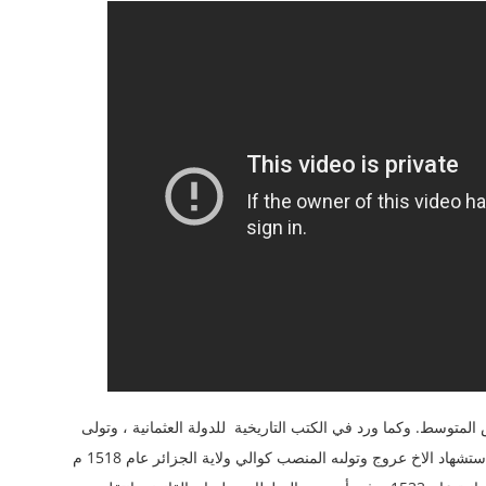
 المتوسط. وكما ورد في الكتب التاريخية للدولة العثمانية ، وتولى
خير الدين بربروس القيادة للأسطول البحرية العثماني وبعد استشهاد الاخ عروج وتولىه المنصب كوالي ولاية الجزائر عام 1518 م