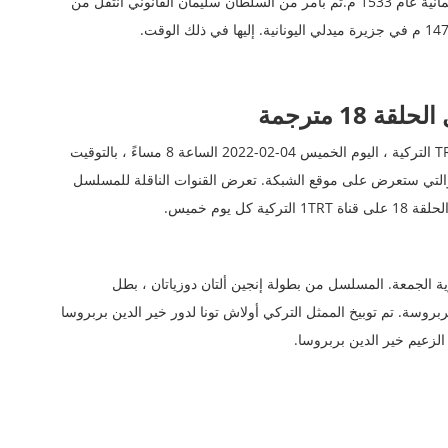
واجتمع مع ولاية الجزائر. جميع الأساطيل البحرية للدولة العثمانية عام 1533 م.ثم بأمر من السلطان سليمان القانوني انتقل من
1 مترجمة
، موعد عرض أول مسلسل بربروسا الحلقة 18 على قناة TRT التركية ، اليوم الخميس 04-02-2022 الساعة 8 مساءً ، بالتوقيت
التي ستعرض على موقع الشبكة. تعرض القنوات الناقلة للمسلسل
 يوم خميس.
ية الجمعة. المسلسل من بطولة إنجين ألتان دوزياتان ، بطل
بروسة. تم توبيخ الممثل التركي أولاش تونا لدور خير الدين بربروسا
الزعيم خير الدين بربروسا.