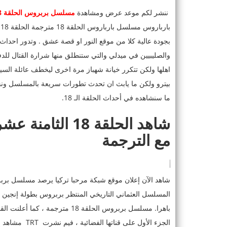
ننشر لكم موعد عرض ومشاهدة
مسلسل بربروس الحلقة 18 الثامنة عشر
بجودة عالية كلا من موقع النور او قصة عشق . وتدور احداث 
والصليبيين في ميدلي والتي ستنطلق منها شرارة القتال للد
اهلها ولكن تتكرر خيانة شهباز مرة اخرى ليخطف عائلة السي
بيترو ولكن ما يابث ان تحدث تطورات سريعة بالمسلسل ونجد
ما سنشاهده في أحداث الحلقة الـ 18.
شاهد الحلقة 18
مع الترجمة
المسلسل العثماني التاريخي المنتظر بربروس بطولة إنجين 
الجزء الأول عل