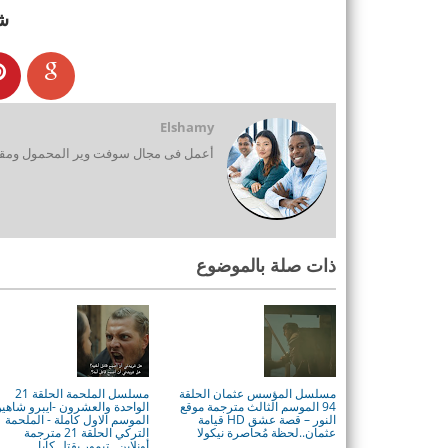
ش
Elshamy
أعمل فى مجال سوفت وير المحمول ومقدم
ذات صلة بالموضوع
مسلسل المؤسس عثمان الحلقة
مسلسل الملحمة الحلقة 21
94 الموسم الثالث مترجمة موقع
الواحدة والعشرون -ايبرو شاهي
النور – قصة عشق HD قيامة
الموسم الاول كاملة - الملحمة
عثمان..لحظة مُحاصرة نيكولا
التركي الحلقة 21 مترجمة
أونلاين...تيمور يقتل كايا