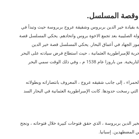
 بقيادة خير الدين بربروس وشقيقة عروج بربروسة حيث وتبدأ في
لمين والدولة الصليبية بعد تجمع الاخوة بروس واتحادهم. يحكي المسلسل قصة
رموز الجهاد في أعماق البحار. يحكي المسلسل قصة خير الدين
حرية للإمبراطورية العثمانية ، حيث استطاع فرض سيادته على البحر
الأبيض المتوسط ​​لمدة ثلاثة قرون على الأقل ، إثر المعركة التاريخية. من باروزا عام 1538 م ، وفي ذلك الوقت سمي البحر
الحمراء ، إلى جانب شقيقه عروج ، المعروف بانتصاراته وبطولاته
التي رسخت حدودها. كانت الإمبراطورية العثمانية في البحار السد
ير الدين بربروسة ، الذي حقق فتوحات كبيرة خلال فتوحاته ، ونجح
 المضطهدين. إسبانيا.