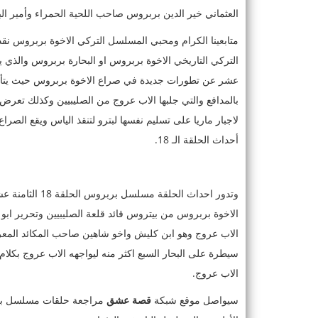
العثماني خير الدين بربروس صاحب اللحية الحمراء وأمير الب
متابعينا الكرام ومحبي المسلسل التركي الاخوة بربروس نقد
التركي التاريخي الاخوة بربروس او البحارة بربروس والذي ينت
عشر عن تطورات جديدة في صراع الاخوة بربروس حيث يتأزم 
بالمدافع والتي جلبها الاب عروج من الصليبيين وكذلك تعرض
لاجبار ماريا على تسليم نفسها لبترو لتنقذ الياس ويقع الصر
أحداث الحلقة الـ 18.
وتدور احداث ال
الاخوة بربروس من بيتروس قائد قلعة الصليبيين وتحرير ابو
الاب عروج وهو ابن كليش واخو شاهين صاحب المكائد المعر
سيطرة على البحار السبع اكثر منه ليواجهه الاب عروج بكلام
الاب عروج.
سيواصل موقع شبكة
قصة عشق
مراجعة حلقات مسلسل بربرو