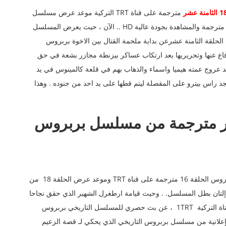
مترجمة على قناة TRT التركية موعد عرض مسلسل
بارباروس مسلسل بارباروس الحلقة 18 مترجمة الحلقة 18 مترجمة والمشاهدة بجودة عالية HD .. الآن ، حيث يعرض المسلسل
الحلقة الثامنة عشرعن بداية ملحمة القتال بين الاخوة بربروس
فاع عنها وتحريريها بعد ارتكاب عساكر بيزنطة مجازر بشعة في حق
د عروج عمته هيميا واسماء والذهاب بهم في قلعة كالمينوس في يد
 راس بيترو على المقصلة ليتم قطها على يد احد من جنوده . وهذا
 الثامنة عشر مترجمة من مسلسل بربروس
شاهد الآن إعلان موقع شبكة مرحبا تركيا يرصد مسلسل بربروس الحلقة 16 مترجمة على قناة TRT وموعد عرض الحلقة 18 من
إلتان بطل المسلسل. . وحيث قيامة ارطغرل الشهير الذي حقق نجاحا
باهرا. مسلسل بربروس الحلقة 18 مترجمة ، كما أعلنت القناة التركية 1TRT ، عن بث حصري للمسلسل التاريخي بربروس
ى قناتها الفضائية ، فيم نشرت TRT مشاهد إعلانية من مسلسل بربروس التاريخي الذي يحكي لـ قصة الزعيم