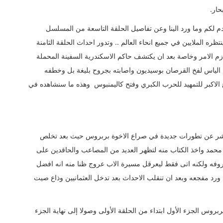
حار.
م لكم وما ورد الينا وعن تفاصيل الحلقة التاسعة من المسلسل
ظره الملايين في جميع انحاء العالم .. وتدور احداث الحلقة الثامنة
الامر وخاصة بعد ان يكتشف حاكم الاسكندرية السفينة المحملة
 الياس لفخ القرصان بوسيديون واصابته بجروح بليغة بل وخطفه
اع الاكبر للتمهيد للحرب الكبري وفتح كاليمنبوس وهذه ما سنشاهده في
حلقة مسلسل بربروس الحلقة 18 الثامنة عشر عن تطورات جديدة في صراع الاخوة بربروس حيث بعد تخلص
 محمد واخذ الكتاب منه لتظهر العديد من المصاعب والحاقدين على
وفه ولكنه اتى فقط ليعرقل مسيرة الاب عروج ظنا منه انه افضل
 ورد مفجعه وبعد ان تنقلب الاحداث بعد تدخل العثمانيين وذاع صيت
س الجزء الأول ابتداء من الحلقة الأولى وصولا إلى نهاية الجزء