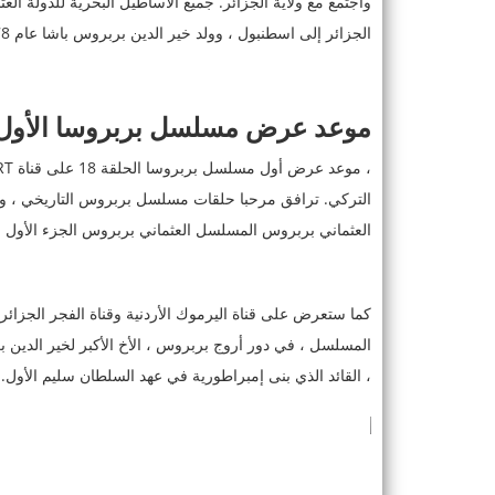
الجزائر إلى اسطنبول ، وولد خير الدين بربروس باشا عام 1478 م في جزيرة ميدلي اليونانية. إليها في ذلك الوقت.
موعد عرض مسلسل بربروسا الأول الحلقة 8
التركي. ترافق مرحبا حلقات مسلسل بربروس التاريخي ، و
العثماني بربروس المسلسل العثماني بربروس الجزء الأول الحلقة 18 على قناة 1TRT التركية كل
كما ستعرض على قناة اليرموك الأردنية وقناة الفجر الجزائر
المسلسل ، في دور أروج بربروس ، الأخ الأكبر لخير الدين بر
، القائد الذي بنى إمبراطورية في عهد السلطان سليم الأول. 