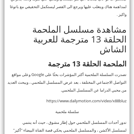
لمداهمة هناك ويتغلب عليها ويرجع الى القصر ليستكمل التحقيقي مع باتوغا
واكيز .
مشاهدة مسلسل الملحمة
الحلقة 13 مترجمة للعربية
الشاش
الملحمة الحلقة 13 مترجمة
تصدرت السلسلة الملحمية أكثر المؤشرات بحثًا على Google وعلى مواقع
التواصل الاجتماعي المختلفة ، بعد عرض المسلسل الملحمي ، ويبحث العديد
من محبي الدراما عن المسلسل الملحمي.
https://www.dailymotion.com/video/x88bluz
سلسلة ملحمية
تدور أحداث المسلسل الملحمي حول إطار مشوق ، حيث أنه ينتمي
لمسلسل الأكشن ، والمسلسل الملحمي يحكي قصة الفتاة البيضاء "أكيز"