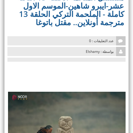
v
عشر-ايبرو شاهين-الموسم الاول
i
كاملة - الملحمة التركي الحلقة 13
g
a
مترجمة أونلاين.. مقتل باتوغا
t
i
o
n
عدد التعليقات : 0
بواسطة : Elshamy