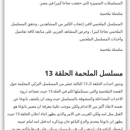
المسلسلات المتميزة التي حققت نجاحا كبيرا في مصر.
سلسلة ملحمية
المسلسل الملحمي لاقى إعجاب الكثير من المشاهدين ، وحقق المسلسل
الملحمي نجاحا كبيرا ، وحرص المشاهد العربي على متابعة كافة تفاصيل
وأحداث المسلسل الملحمي.
سلسلة ملحمية
مسلسل الملحمة الحلقة 13
وتدور احداث الحلقة الـ 13 الثالثة عشر من المسلسل التركي المحلمة حول
القصة الملحمية والتي نستكملها لكم في الحلة 13 حيث تتصاعد ذروة
الاحداث المتداخلة والمشوقة بالمسلسل حيث وبعد ان يكشف باتوغا عن
نفسه لانقاذ أكيز من الاعدام ولكن يتوجب علينا معرفة ان مصير باتوغا هو
القتل مثل امه ولكن الغريب في الامر والذي يظهر اثناء اعلان الحلقة 13 حيث
يظهر ان باتوغا يتحدى والدع الباغو خان ويذكره انه قتل امه امام عينيه
ليضطر الباغو خان ليذهب الي قبر تليمسان ويبكي علي قبرها ولكنه يتعرض