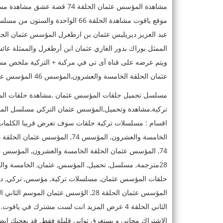
الممثل بوراك بدور الغازي عثمان ابن أرطغرل والممثلة عائ
عثمان الحلقة الخامسة والعشرون,المؤسس 46 المؤسس عثمان الحلقة مترجمة,
مسلسل تحميل حلقات المؤسس عثمان ,مشاهدة حلقات الم
اقسام : مسلسلات تركية حلقات سوف تعرض قريبا الكلمات
28مترجمة, مسلسل, تحميل, المؤسس, عثمان, الخامسة و
حلقات المؤسس عثمان, مسلسلات تركية, مؤسس, تركي, درا
الثاني الحلقة 4 عرض المزيد انت لست مشترك في ي
الاشتراك مجانى و يستغرق ثوانى قليلة فقط. قد يعجبك ايضا 