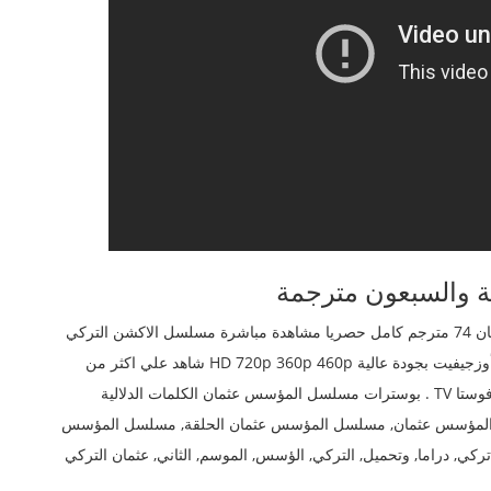
لتركي
بطولة بوراك أوزجيفيت بجودة عالية HD 720p 360p 460p شاهد علي اكثر من
سيرفر يوتيوب ديلي موشن مسلسلات تركية مترجمة على فوستا TV . بوسترات مسلسل المؤسس عثمان الكلمات الدلالية
زي, المؤسس عثمان, مسلسل المؤسس عثمان الحلقة, مسلسل المؤسس
ي, دراما, وتحميل, التركي, الؤسس, الموسم, الثاني, عثمان التركي