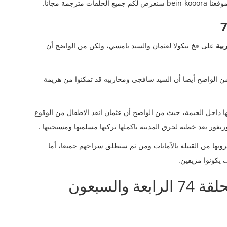
رجمة مجانا.
على فخ نيكولا لعثمان والسيد بامسي، ولكن من الواضح أن
من الواضح أيضا أن السيد سافجي ومحاربيه قد تمكنوا من هزيمة
 لبالا ومن معها داخل الخيمة، حيث من الواضح أن عثمان انقذ الاطفال من الوقوع
ور بعد خطته لحرق المدينة باكملها تركيها مسلميها ومسيحييها .
روبها من القبيلة بالآمانات ومن ثم ستطلق سراحهم جميعا، أما
 يكونوا مزيفين.
مسلسل المؤسس عثمان الحلقة 74 الرابعة والسبعون