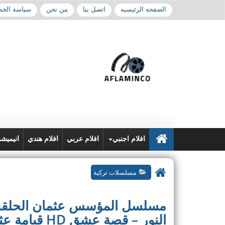
الصفحه الرئيسيه
اتصل بنا
من نحن
سياسة الخ
افلام اجنبي
افلام عربي
افلام هندي
انيميش
مسلسلات تركية
النور – قصة عشق HD قيامة عثمان