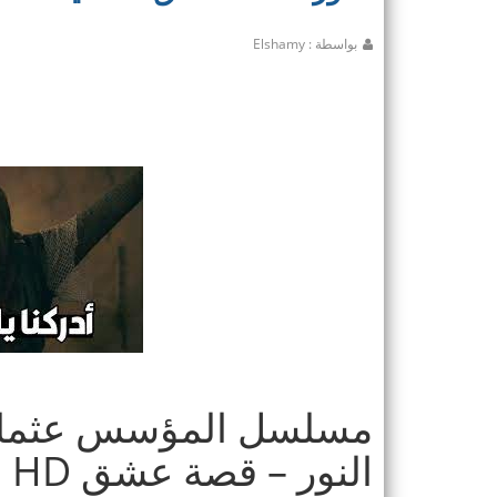
بواسطة : Elshamy
النور – قصة عشق HD قيامة عثمان