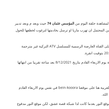
لمشاهدة حلقة اليوم من
المؤسس عثمان 74
حيث وبعد م وبعد تدبير
المحتمل ان تهرب ماريا او ترسل بخادمتها لترغوت لخطفها للحول
التي سيتم عرضها على القناة العارضة الرسمية للمسلسل ATV التركية غير مترجمة
وسيتم عرض مسلسل عثمان بن ارطغرل الحلقة 74 مترجمة يوم الاربعاء القادم بتاريخ 8/12/2021 بعد ساعة تقريبا من انتهائها
وسنقوم بعرض لكم مسلسل المؤسس عثمان 74 مترجمة للعربية هنا على موقعنا bein-kooora في نفس يوم الاربعاء القادم
ع النور بعدما كانت لذا شبكة قصة عشق، لكن موقع النور مدفوع