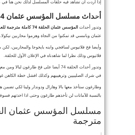
إذا أردت أن تشاهد فيه حلقات المسلسل لذلك نحن هنا في موقعنا bein-kooora سنعرض لكم جميع الحلقات مت
أحداث مسلسل المؤسس عثمان 74
وتدور أحداث
المؤسس عثمان الحلقة 74 كاملة مترجمة للعربية
عثمان وبامسي قد تمكنوا من النجاة وهزموا محاربين نيكولا.
وأيضا فخ فلاتيوس لسافجي وابنه بايخوجا والمحاربين، لكن 
فلاتيوس وذلك نظرا لما شاهدناه في الإعلان الأول للحلقة.
وتدور أحداث الحلقة 74 أيضا على فخ طارغون
في شرك الصليبيين وترهيبيهم وكذلك افشل خطة الكاهن غوريغ
وطارغون ستأخذ معها بالا وهازال ودوندار ولينا لكي تضمن ه
بالنسبة للآمانات لن تأخذهم طارغون وحتى اذا اخذتهم فسوف
مترجمة