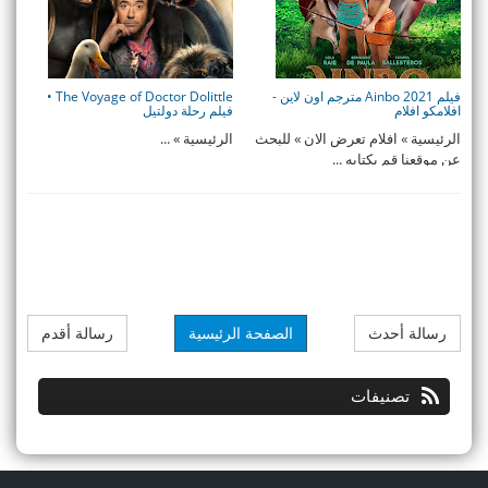
فيلم Ainbo 2021 مترجم اون لاين -
The Voyage of Doctor Dolittle •
افلامكو افلام
فيلم رحلة دولتيل
الرئيسية » افلام تعرض الان » للبحث
الرئيسية » ...
عن موقعنا قم بكتابه ...
رسالة أحدث
الصفحة الرئيسية
رسالة أقدم
تصنيفات