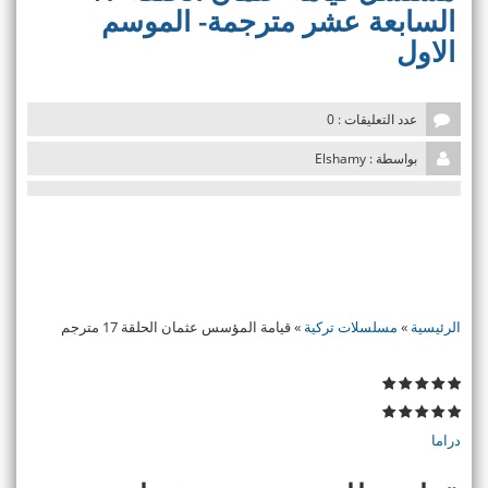
v
السابعة عشر مترجمة- الموسم
i
الاول
g
a
t
i
عدد التعليقات : 0
o
n
بواسطة : Elshamy
الرئيسية
»
مسلسلات تركية
»
قيامة المؤسس عثمان الحلقة 17 مترجم
دراما