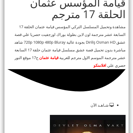
قيامة المؤسس عثمان
الحلقة 17 مترجم
مشاهدة وتحميل المسلسل التركي المؤسس قيامة عثمان الحلقة 17
السابعة عشر مترجمة اون لاين بطولة بوراك اوزجفيت حصريا علي قصة
عشق Diriliş Osman HD بجودة عالية 720p 1080p 480p Bluray شاهد
مباشرة بدون تحميل قصة عشق مسلسل قيامة عثمان حلقة 17 السابعة
عشر مترجمة الموسم الاول مترجم للعربية
قيامة عثمان
ح17 موقع النور
حصري علي
افلامنكو
شـاهـد الآن